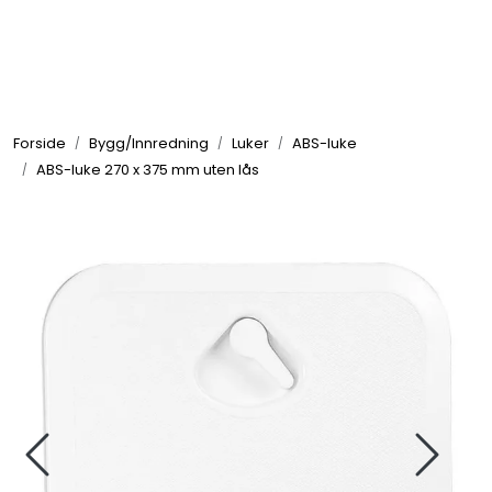
Skip to main content
Elektronikk
Forside
Bygg/Innredning
Luker
ABS-luke
Elektrisk
ABS-luke 270 x 375 mm uten lås
Bygg/Innredning
Komfort
VVS
Motor/Styring