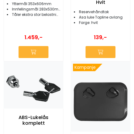
Hvit
Yttermål 353x606mm
Innfellingsmål 283x530mm
Reservehåndtak
Tåler ekstra stor belastning
Asa luke Topline avlang
Farge: hvit
1.459,-
139,-
Kampanje
ABS-Lukelås
komplett