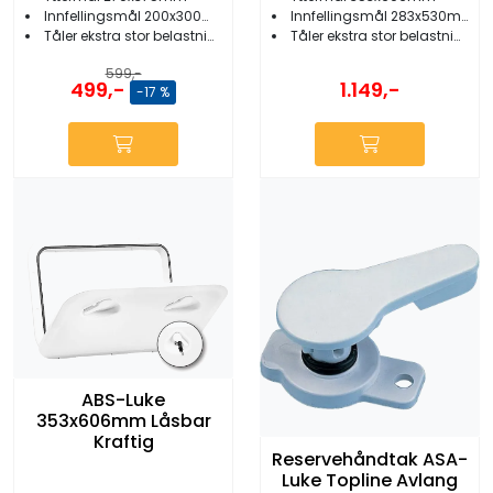
Innfellingsmål 200x300mm
Innfellingsmål 283x530mm
Tåler ekstra stor belastning
Tåler ekstra stor belastning
599,-
499,-
1.149,-
-17 %
ABS-Luke
353x606mm Låsbar
Kraftig
Reservehåndtak ASA-
Luke Topline Avlang