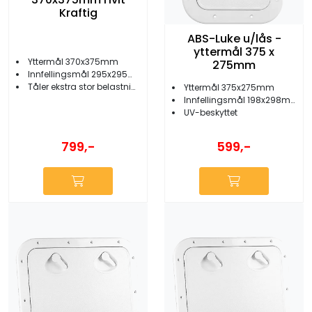
Kraftig
ABS-Luke u/lås -
yttermål 375 x
Yttermål 370x375mm
275mm
Innfellingsmål 295x295mm
Tåler ekstra stor belastning
Yttermål 375x275mm
Innfellingsmål 198x298mm
UV-beskyttet
799,-
599,-