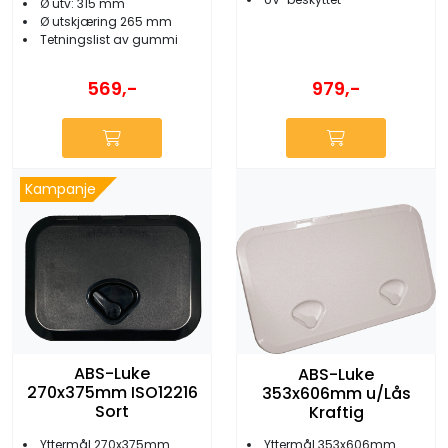
Ø utv: 315 mm
Ø utskjæring 265 mm
Tetningslist av gummi
569,-
979,-
Kampanje
ABS-Luke
ABS-Luke
270x375mm ISO12216
353x606mm u/Lås
Sort
Kraftig
Yttermål 270x375mm
Yttermål 353x606mm