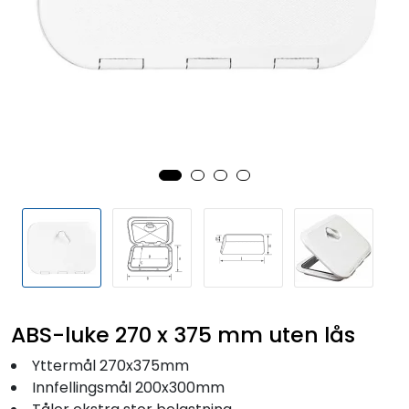
Fortøyning
Fritid/Sikkerhet
Båtpleie/Opplag
Seil
Outlet
Kampanje
ABS-luke 270 x 375 mm uten lås
Yttermål 270x375mm
Innfellingsmål 200x300mm