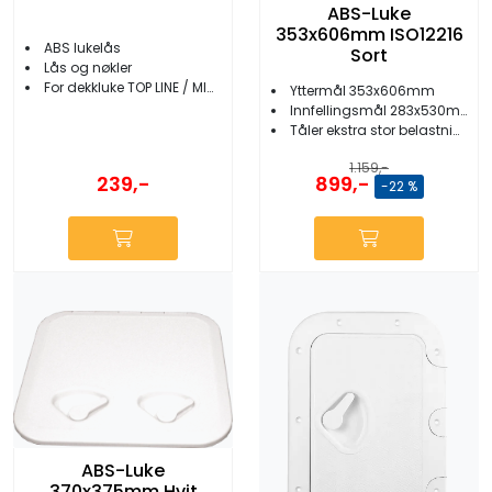
ABS-Luke
353x606mm ISO12216
ABS lukelås
Sort
Lås og nøkler
For dekkluke TOP LINE / MID LINE / CLASSIC
Yttermål 353x606mm
Innfellingsmål 283x530mm
Tåler ekstra stor belastning
1.159,-
239,-
899,-
-22 %
ABS-Luke
370x375mm Hvit