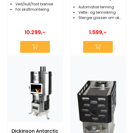
Ved/kull/fast brensel
Automatisk tenning
For skottmontering
Velte- og tennsikring
Stenger gassen om oksygennivået blir lavt
10.299,-
1.599,-
Dickinson Antarctic