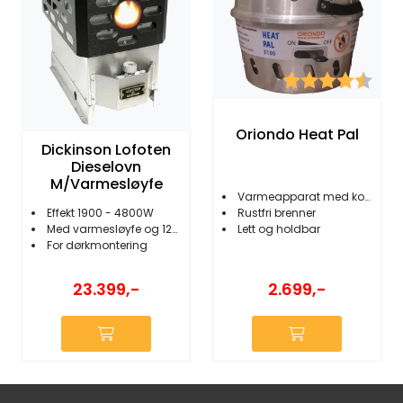
Karakter:
4.6 
Oriondo Heat Pal
Dickinson Lofoten
Dieselovn
M/Varmesløyfe
Varmeapparat med kokemulighet
Effekt 1900 - 4800W
Rustfri brenner
Med varmesløyfe og 12V vifte
Lett og holdbar
For dørkmontering
2.699,-
23.399,-