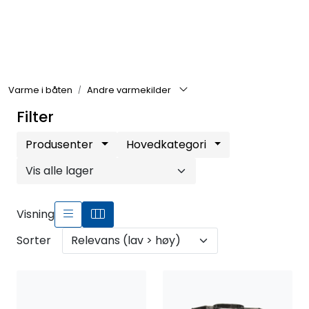
Skip to main content
Elektronikk
Varme i båten
Andre varmekilder
Elektrisk
Filter
Bygg/Innredning
Produsenter
Hovedkategori
Komfort
Visning
VVS
Sorter
Motor/Styring