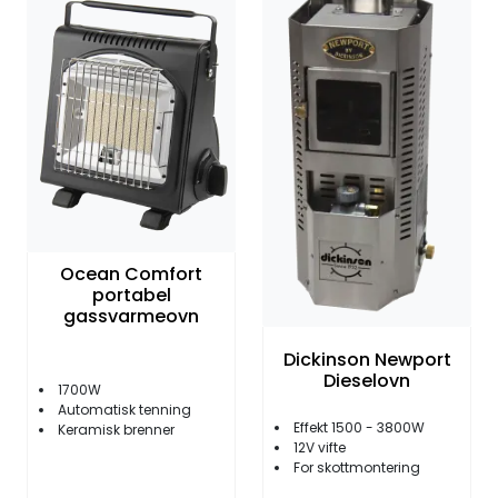
Fortøyning
Fritid/Sikkerhet
Båtpleie/Opplag
Seil
Ocean Comfort
Outlet
portabel
gassvarmeovn
Kampanje
Dickinson Newport
Dieselovn
1700W
Automatisk tenning
Effekt 1500 - 3800W
Keramisk brenner
12V vifte
For skottmontering