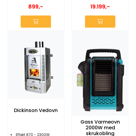
899,-
19.199,-
Dickinson Vedovn
Gass Varmeovn
2000W med
skrukobling
Effekt 870 - 2300W