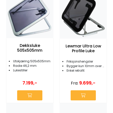
Dekksluke
Lewmar Ultra Low
505x505mm
Profile Luke
Utskjæring 505x505mm
Friksjonshengsler
Radie 46,2 mm
Bygger kun 10mm over dekk
Lukestiller
Enkel retrofit
7.199,-
9.699,-
Fra: