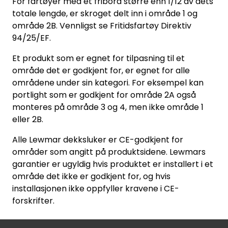
For fartøyer med et fribord større enn 1/12 av dets
totale lengde, er skroget delt inn i område 1 og
område 2B. Vennligst se Fritidsfartøy Direktiv
94/25/EF.
Et produkt som er egnet for tilpasning til et
område det er godkjent for, er egnet for alle
områdene under sin kategori. For eksempel kan
portlight som er godkjent for område 2A også
monteres på område 3 og 4, men ikke område 1
eller 2B.
Alle Lewmar dekksluker er CE-godkjent for
områder som angitt på produktsidene. Lewmars
garantier er ugyldig hvis produktet er installert i et
område det ikke er godkjent for, og hvis
installasjonen ikke oppfyller kravene i CE-
forskrifter.