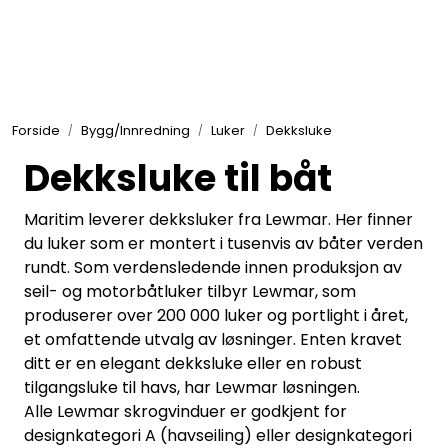
Skip to main content
Elektronikk
Forside
Bygg/Innredning
Luker
Dekksluke
Elektrisk
Dekksluke til båt
Bygg/Innredning
Maritim leverer dekksluker fra Lewmar. Her finner
du luker som er montert i tusenvis av båter verden
rundt. Som verdensledende innen produksjon av
Komfort
seil- og motorbåtluker tilbyr Lewmar, som
produserer over 200 000 luker og portlight i året,
VVS
et omfattende utvalg av løsninger. Enten kravet
ditt er en elegant dekksluke eller en robust
tilgangsluke til havs, har Lewmar løsningen.
Motor/Styring
Alle Lewmar skrogvinduer er godkjent for
designkategori A (havseiling) eller designkategori