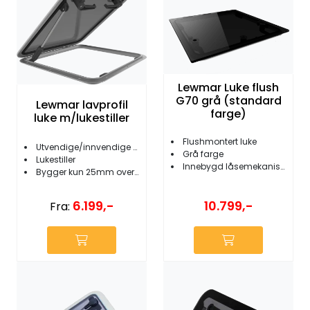
Lewmar Luke flush
G70 grå (standard
Lewmar lavprofil
farge)
luke m/lukestiller
Flushmontert luke
Utvendige/innvendige håndtak
Grå farge
Lukestiller
Innebygd låsemekanisme
Bygger kun 25mm over dekk
10.799,-
6.199,-
Fra: