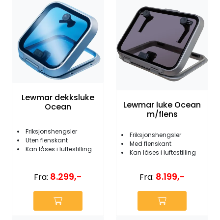
Lewmar dekksluke
Lewmar luke Ocean
Ocean
m/flens
Friksjonshengsler
Friksjonshengsler
Uten flenskant
Med flenskant
Kan låses i luftestilling
Kan låses i luftestilling
8.299,-
8.199,-
Fra:
Fra: