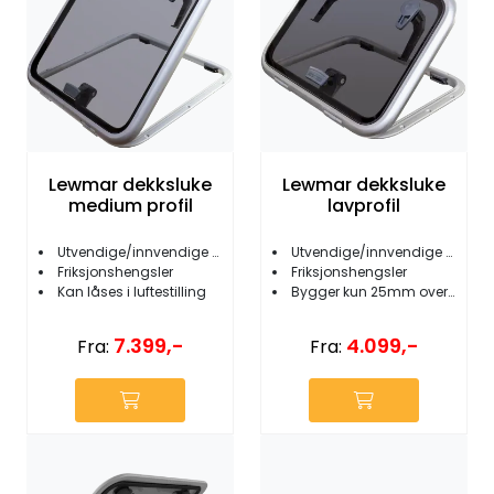
Lewmar dekksluke
Lewmar dekksluke
medium profil
lavprofil
Utvendige/innvendige håndtak
Utvendige/innvendige håndtak
Friksjonshengsler
Friksjonshengsler
Kan låses i luftestilling
Bygger kun 25mm over dekk
7.399,-
4.099,-
Fra:
Fra: