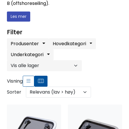
Fortøyning
B (offshoreseiling).
Les mer
Fritid/Sikkerhet
Filter
Båtpleie/Opplag
Produsenter
Hovedkategori
Seil
Underkategori
Outlet
Visning
Kampanje
Sorter