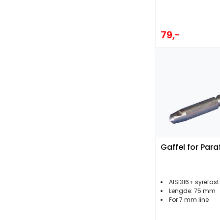
79,-
Gaffel for Paraf
AISI316+ syrefast
Lengde: 75 mm
For 7 mm line