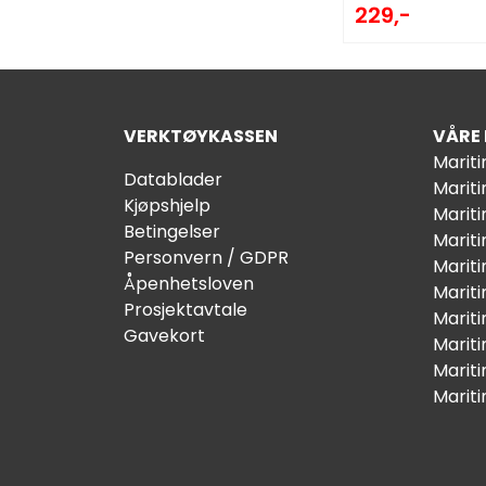
229,-
VERKTØYKASSEN
VÅRE
Marit
Datablader
Marit
Kjøpshjelp
Mariti
Betingelser
Marit
Personvern / GDPR
Mariti
Åpenhetsloven
Marit
Prosjektavtale
Marit
Gavekort
Marit
Marit
Marit