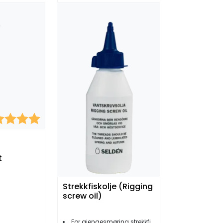
kter:
5.0 av 5 mulige
t
Strekkfiskolje (Rigging
screw oil)
For gjengesmøring strekkfisk