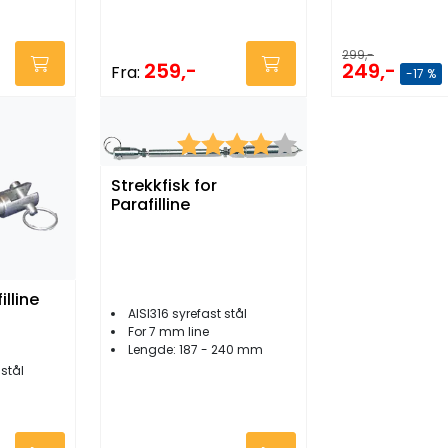
299,-
259,-
249,-
Fra:
-17 %
Karakter:
4.0 av 5 mulige
Strekkfisk for
Parafilline
illine
AISI316 syrefast stål
For 7 mm line
Lengde: 187 - 240 mm
 stål