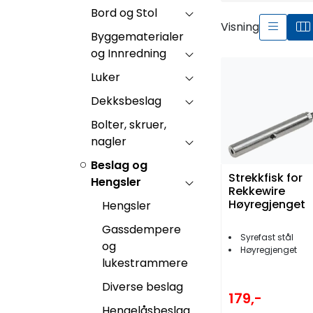
Bord og Stol
Visning
Byggematerialer
og Innredning
Luker
Dekksbeslag
Bolter, skruer,
nagler
Beslag og
Strekkfisk for
Hengsler
Rekkewire
Høyregjenget
Hengsler
Gassdempere
Syrefast stål
og
Høyregjenget
lukestrammere
Diverse beslag
179,-
Hengelåsbeslag