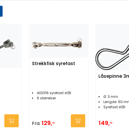
Strekkfisk syrefast
Låsepinne 3
AISI316 syrefast stål
Ø: 3 mm
6 størrelser
Lengde: 60 m
Syrefast stål
129,-
149,-
Fra: