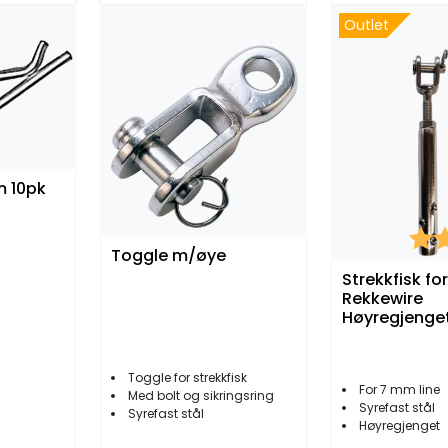
Outlet
 10pk
Kara
Toggle m/øye
Strekkfisk for
Rekkewire
Høyregjenge
Toggle for strekkfisk
For 7 mm line
Med bolt og sikringsring
Syrefast stål
Syrefast stål
Høyregjenget