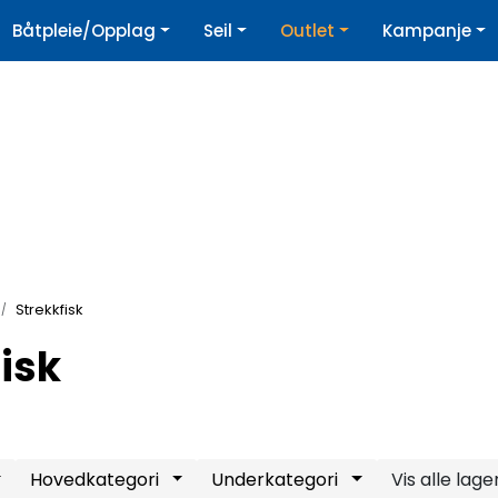
|
Båtpleie/Opplag
Seil
Outlet
Kampanje
øpshjelp
Nyhetsbrev
Strekkfisk
isk
Hovedkategori
Underkategori