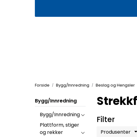
Skip to main content
|
|
Våre butikker
Kontakt oss
Kj
Forside
Bygg/Innredning
Beslag og Hengsler
Strekkf
Bygg/Innredning
Bygg/Innredning
Filter
Plattform, stiger
Produsenter
og rekker