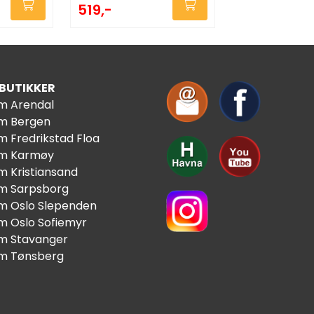
519,-
 BUTIKKER
im Arendal
im Bergen
m Fredrikstad Floa
im Karmøy
m Kristiansand
im Sarpsborg
im Oslo Slependen
im Oslo Sofiemyr
im Stavanger
im Tønsberg