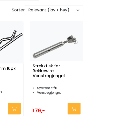
Sorter
Strekkfisk for
mm 10pk
Rekkewire
Venstregjenget
Syrefast stål
m
Venstregjenget
179,-