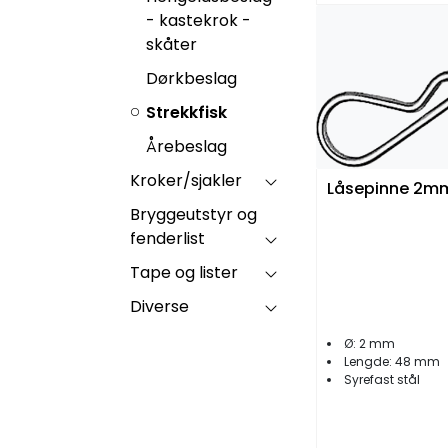
- kastekrok -
skåter
Dørkbeslag
Strekkfisk
Årebeslag
Kroker/sjakler
Låsepinne 2mm
Bryggeutstyr og
fenderlist
Tape og lister
Diverse
Ø: 2 mm
Lengde: 48 mm
Syrefast stål