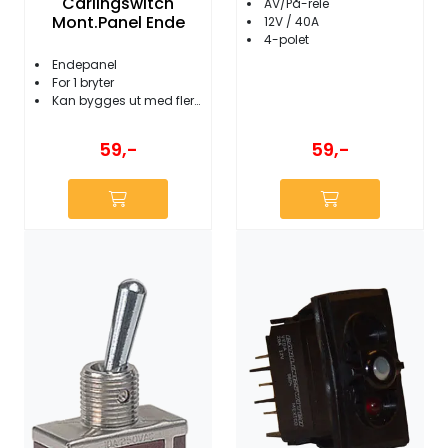
Carlingswitch
AV/På-rele
Mont.Panel Ende
12V / 40A
4-polet
Endepanel
For 1 bryter
Kan bygges ut med flere paneler
59,-
59,-