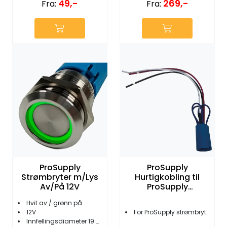
269,-
49,-
Fra:
Fra:
ProSupply
ProSupply
Strømbryter m/Lys
Hurtigkobling til
Av/På 12V
ProSupply
Strømbrytere
Hvit av / grønn på
12V
For ProSupply strømbryter
Innfellingsdiameter 19 mm