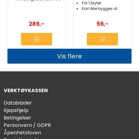
For 1 bryter
Kan ikke bygges ut
289,-
59,-
Vis flere
VERKTØYKASSEN
Datablader
Kjøpshjelp
Betingelser
Personvern / GDPR
Åpenhetsloven