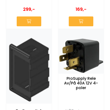
299,-
169,-
ProSupply Rele
Av/På 40A 12V 4-
poler