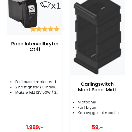
Karakter:
5.0 av 5 mulige
Roca Intervallbryter
Ct41
For 1 pussermotor med selvparkering
Carlingswitch
2 hastigheter / 3 intervallnivåer
Mont.Panel Midt
Maks effekt 12V 50W / 24V 70W
Midtpanel
For 1 bryter
Kan bygges ut med flere paneler
1.999,-
59,-