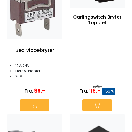
Carlingswitch Bryter
Topolet
Bep Vippebryter
12V/24V
Flere varianter
20A
269,-
99,-
119,-
Fra:
Fra:
-56 %