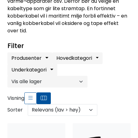
Fortøyning
varme¬apparater osv. Derfor bør du velge en
kabeltype som gir lite strømtap. En fortinnet
kobberkabel vil i maritimt miljø forbli effektiv – en
Fritid/Sikkerhet
vanlig kobberkabel vil oksidere og tape effekt
over tid.
Båtpleie/Opplag
Filter
Seil
Produsenter
Hovedkategori
Underkategori
Outlet
Kampanje
Visning
Sorter