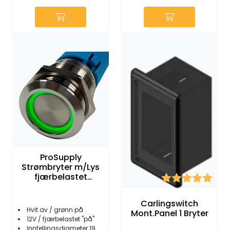
ProSupply
Strømbryter m/Lys
fjærbelastet
Karakter:
5.0 
Av/(På) 12V
Carlingswitch
Hvit av / grønn på
Mont.Panel 1 Bryter
12V / fjærbelastet ''på''
Innfellingsdiameter 19 mm