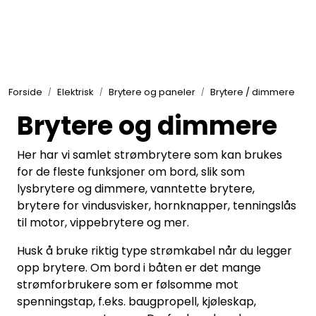
Skip to main content
Elektronikk
Forside
Elektrisk
Brytere og paneler
Brytere / dimmere
Elektrisk
Brytere og dimmere
Bygg/Innredning
Her har vi samlet strømbrytere som kan brukes
for de fleste funksjoner om bord, slik som
lysbrytere og dimmere, vanntette brytere,
Komfort
brytere for vindusvisker, hornknapper, tenningslås
til motor, vippebrytere og mer.
VVS
Husk å bruke riktig type strømkabel når du legger
opp brytere. Om bord i båten er det mange
Motor/Styring
strømforbrukere som er følsomme mot
spenningstap, f.eks. baugpropell, kjøleskap,