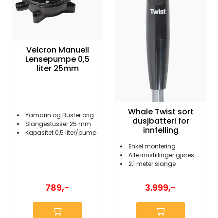
Velcron Manuell
Lensepumpe 0,5
liter 25mm
Whale Twist sort
Yamarin og Buster original pumpe
dusjbatteri for
Slangestusser 25 mm
innfelling
Kapasitet 0,5 liter/pump
Enkel montering
Alle innstillinger gjøres direkte med håndtak
2,1 meter slange
789,-
3.999,-