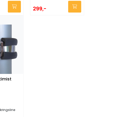
299,-
imist
kringsline