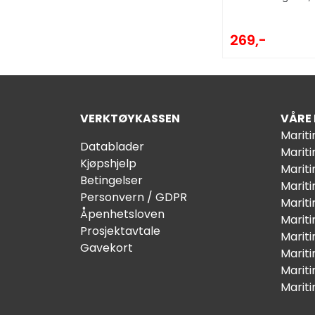
269,-
VERKTØYKASSEN
VÅRE
Marit
Datablader
Marit
Kjøpshjelp
Mariti
Betingelser
Marit
Personvern / GDPR
Mariti
Åpenhetsloven
Marit
Prosjektavtale
Marit
Gavekort
Marit
Marit
Marit