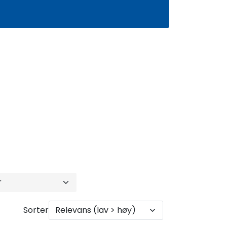
0
Infosenter
Favoritter
Logg inn
Sorter