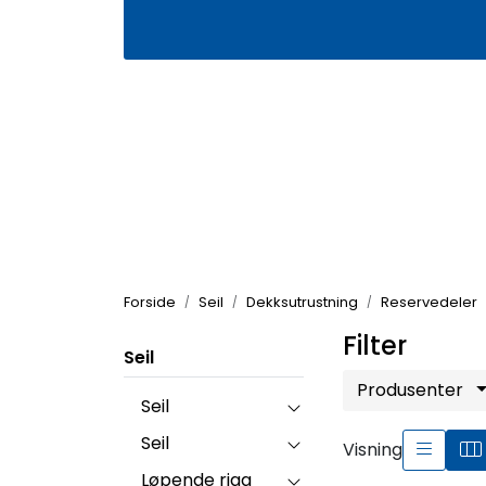
Skip to main content
|
|
Våre butikker
Kontakt oss
Kj
Forside
Seil
Dekksutrustning
Reservedeler
Filter
Seil
Produsenter
Seil
Seil
Visning
Løpende rigg