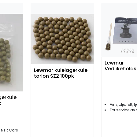
Lewmar
Vedlikeholdsk
Lewmar kulelagerkule
torlon SZ2 100pk
gerkule
k
Vinsjolje, fett, 
For service av 
g NTR Cars