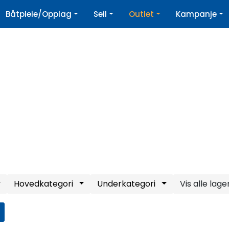
|
Båtpleie/Opplag
Seil
Outlet
Kampanje
øpshjelp
Nyhetsbrev
Hovedkategori
Underkategori