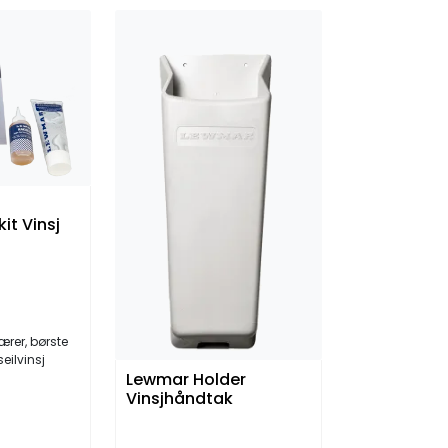
it Vinsj
fjærer, børste
seilvinsj
Lewmar Holder
Vinsjhåndtak