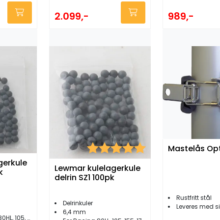
2.099,-
989,-
Karakter:
5.0 av 5 mulige
Mastelås Opt
gerkule
Lewmar kulelagerkule
k
delrin SZ1 100pk
Rustfritt stål
Delrinkuler
Leveres med si
6,4 mm
0 blokk/fotblokk