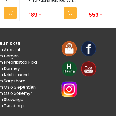
For Racing 80LL, 105, 155, 175 blokk/fotblokk
559,-
189,-
 BUTIKKER
im Arendal
im Bergen
m Fredrikstad Floa
im Karmøy
m Kristiansand
im Sarpsborg
im Oslo Slependen
im Oslo Sofiemyr
im Stavanger
im Tønsberg