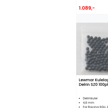
1.089,-
Lewmar Kulela
Delrin SZ0 100p
Delrinkuler
4,6 mm
For Racing 60LL, 80HL, 105, 13