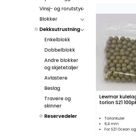
Vinsj- og rorutstyr
Blokker
Dekksutrustning
Enkelblokk
Dobbelblokk
Andre blokker
og skjøtetaljer
Avlastere
Beslag
Lewmar kulela
Travere og
torlon SZ1 100p
skinner
Reservedeler
Torlonkuler
6,4 mm
For SZ1 Ocean o