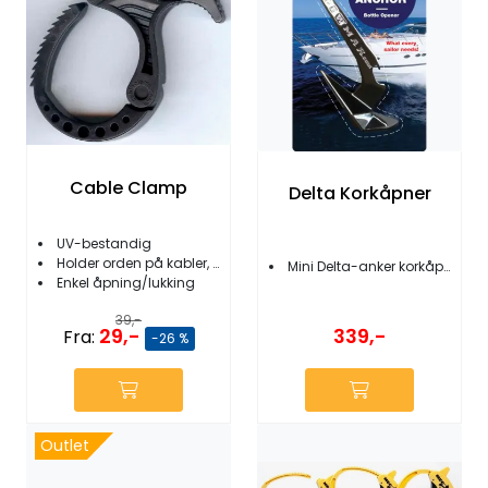
Cable Clamp
Delta Korkåpner
UV-bestandig
Holder orden på kabler, slanger m.m.
Mini Delta-anker korkåpner
Enkel åpning/lukking
39,-
29,-
339,-
Fra:
-26 %
Outlet