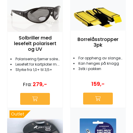
Fortøyning
Fritid/Sikkerhet
Båtpleie/Opplag
Solbriller med
Borrelåsstropper
lesefelt polarisert
3pk
og UV
Seil
For oppheng av slanger, kabler etc.
Polarisering fjerner solrefleks
Kan henges på knagg
Lesefelt for kartploter m.m.
3stk i pakken
Styrke fra 1,0+ til 3,5+
Outlet
159,-
279,-
Fra:
Kampanje
Outlet