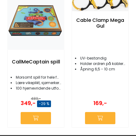
Cable Clamp Mega
Gul
UV-bestandig
CallMeCaptain spill
Holder ordren på kabler, slanger m.m.
Åpning 6,5 - 10 cm
Morsomt spill for hele familien
Lære vikeplikt, sjømerker, skipssignaler
100 hjernevridende utfordringer
489,-
349,-
169,-
-29 %