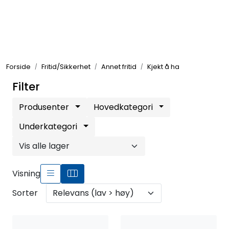
Skip to main content
Elektronikk
Forside
Fritid/Sikkerhet
Annet fritid
Kjekt å ha
Elektrisk
Filter
Bygg/Innredning
Produsenter
Hovedkategori
Underkategori
Komfort
VVS
Visning
Sorter
Motor/Styring