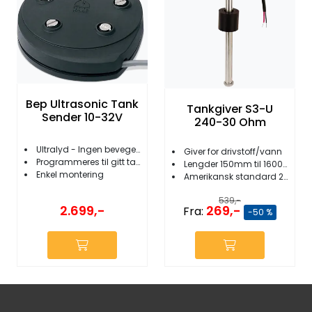
Bep Ultrasonic Tank
Tankgiver S3-U
Sender 10-32V
240-30 Ohm
Ultralyd - Ingen bevegelige deler
Giver for drivstoff/vann
Programmeres til gitt tank
Lengder 150mm til 1600mm
Enkel montering
Amerikansk standard 240-30 ohm
539,-
2.699,-
269,-
Fra:
-50 %