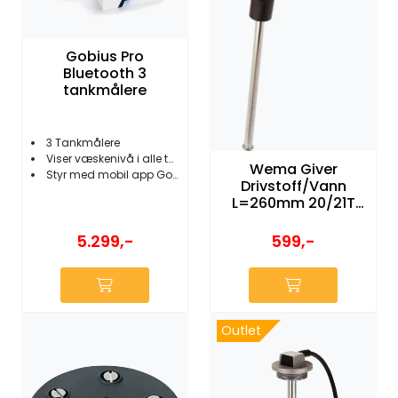
Gobius Pro
Bluetooth 3
tankmålere
3 Tankmålere
Viser væskenivå i alle typer tanker
Wema Giver
Styr med mobil app Gobius Pro
Drivstoff/Vann
L=260mm 20/21T
S56
5.299,-
599,-
Outlet