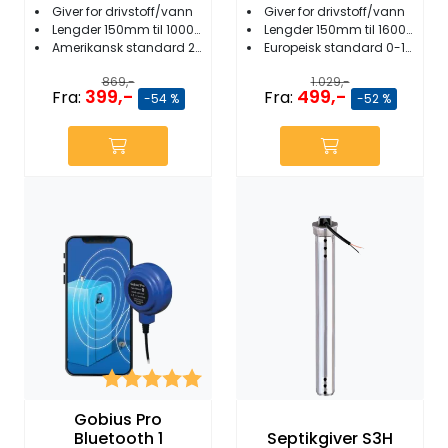
Giver for drivstoff/vann
Giver for drivstoff/vann
Lengder 150mm til 1000mm
Lengder 150mm til 1600mm
Amerikansk standard 240-33 ohm
Europeisk standard 0-190 ohm
869,-
1.029,-
399,-
499,-
Fra:
Fra:
-54 %
-52 %
Karakter:
5.0 av 5 mulige
Gobius Pro
Bluetooth 1
Septikgiver S3H