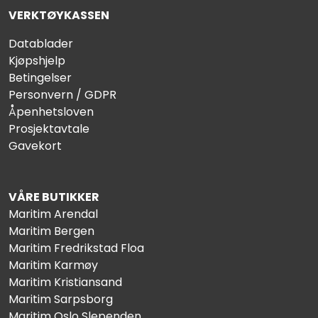
VERKTØYKASSEN
Datablader
Kjøpshjelp
Betingelser
Personvern / GDPR
Åpenhetsloven
Prosjektavtale
Gavekort
VÅRE BUTIKKER
Maritim Arendal
Maritim Bergen
Maritim Fredrikstad Floa
Maritim Karmøy
Maritim Kristiansand
Maritim Sarpsborg
Maritim Oslo Slependen