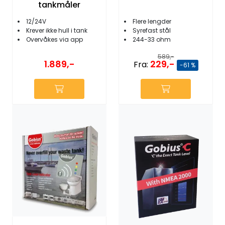
tankmåler
12/24V
Flere lengder
Krever ikke hull i tank
Syrefast stål
Overvåkes via app
244-33 ohm
589,-
1.889,-
229,-
Fra:
-61 %