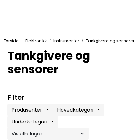
Skip to main content
Elektronikk
Forside
Elektronikk
Instrumenter
Tankgivere og sensorer
Elektrisk
Tankgivere og
Bygg/Innredning
sensorer
Komfort
Filter
VVS
Produsenter
Hovedkategori
Underkategori
Motor/Styring