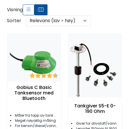
Fortøyning
Visning
Fritid/Sikkerhet
Sorter
Båtpleie/Opplag
Seil
Outlet
Karakter:
4.5 av 5 mulige
Gobius C Basic
Kampanje
Tanksensor med
Bluetooth
Tankgiver S5-E 0-
190 Ohm
Måler fra topp av tank utvendig
Meget nøyaktig måling
Giver for drivstoff/vann
For bensin/diesel/vann/septik
Lengder 150mm til 1600mm