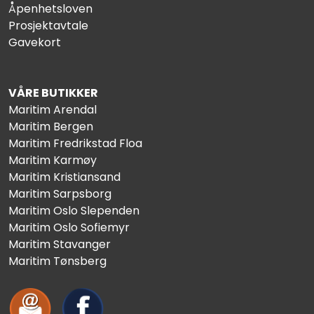
Fortøyning
Åpenhetsloven
Prosjektavtale
Gavekort
Fritid/Sikkerhet
Båtpleie/Opplag
VÅRE BUTIKKER
Maritim Arendal
Maritim Bergen
Seil
Maritim Fredrikstad Floa
Maritim Karmøy
Outlet
Maritim Kristiansand
Maritim Sarpsborg
Maritim Oslo Slependen
Kampanje
Maritim Oslo Sofiemyr
Maritim Stavanger
Maritim Tønsberg