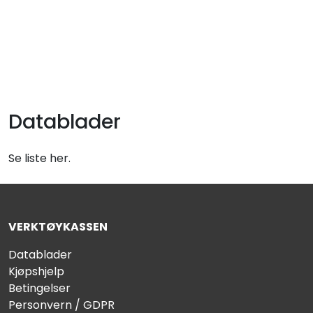
Skip to main content
Elektronikk
Elektrisk
Datablader
Bygg/Innredning
Se liste her.
Komfort
VERKTØYKASSEN
VVS
Datablader
Kjøpshjelp
Motor/Styring
Betingelser
Personvern / GDPR