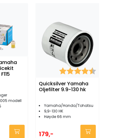
 Yamaha
icekit
Karakter:
4.5 av 5 mulige
F115
Quicksilver Yamaha
Oljefilter 9.9-130 hk
nger
2005 modell
Yamaha/Honda/Tohatsu
5
9,9-130 HK
Høyde 66 mm
179,-