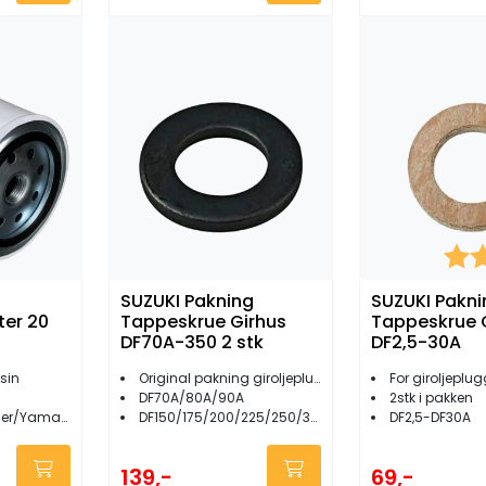
Kara
SUZUKI Pakning
SUZUKI Pakni
ter 20
Tappeskrue Girhus
Tappeskrue 
DF70A-350 2 stk
DF2,5-30A
sin
Original pakning giroljeplugg 2stk
For giroljeplu
DF70A/80A/90A
2stk i pakken
amaha/Suzuki
DF150/175/200/225/250/300/350A
DF2,5-DF30A
139,-
69,-