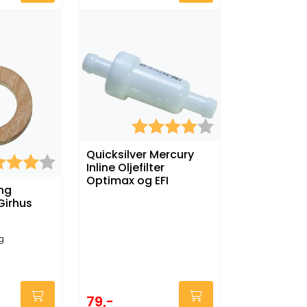
Karakter:
4.0 av 5 mulige
Quicksilver Mercury
kter:
4.0 av 5 mulige
Inline Oljefilter
Optimax og EFI
ng
Girhus
gg
79,-