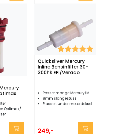
Karakter:
5.0 av 5 mulige
Quicksilver Mercury
Inline Bensinfilter 30-
300hk EFI/Verado
r Mercury
ptimax
Passer mange Mercury/Mariner
8mm slangestuss
lter
Plassert under motordeksel
Optimax/Verado
iser
249,-