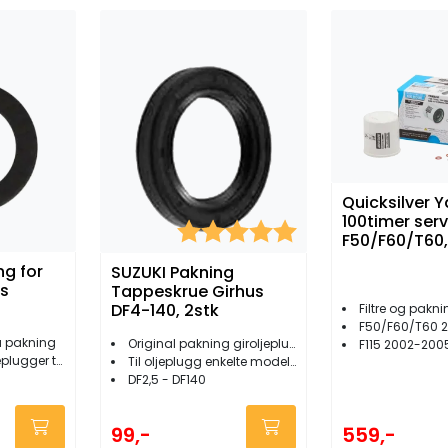
Quicksilver
100timer serv
Karakter:
5.0 av 5 mulige
F50/F60/T60, 
g for
SUZUKI Pakning
us
Tappeskrue Girhus
DF4-140, 2stk
Filtre og pakni
F50/F60/T60 
a pakning
Original pakning giroljeplugg 2stk
F115 2002-200
er til Yamaha
Til oljeplugg enkelte modeller
DF2,5 - DF140
99,-
559,-