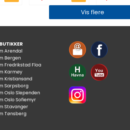
Vis flere
 BUTIKKER
im Arendal
im Bergen
m Fredrikstad Floa
im Karmøy
m Kristiansand
im Sarpsborg
im Oslo Slependen
im Oslo Sofiemyr
im Stavanger
im Tønsberg