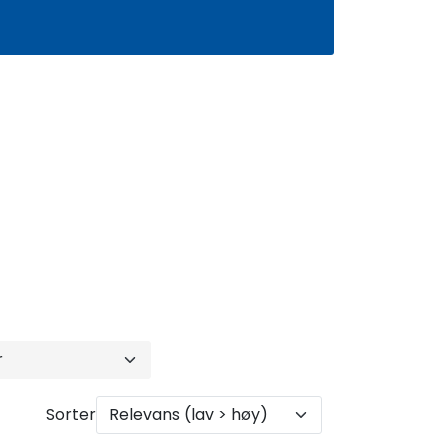
0
Infosenter
Favoritter
Logg inn
Sorter