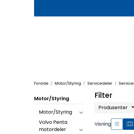
Skip to main content
|
|
Våre butikker
Kontakt oss
Kj
Forside
Motor/Styring
Servicedeler
Servic
Filter
Motor/Styring
Produsenter
Motor/Styring
Volvo Penta
Visning
motordeler