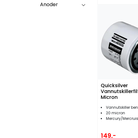
Anoder
Quicksilver
Vannutskillerfil
Micron
Vannutskiller ben
20 micron
Mercury/Mercruiser/Y
149,-