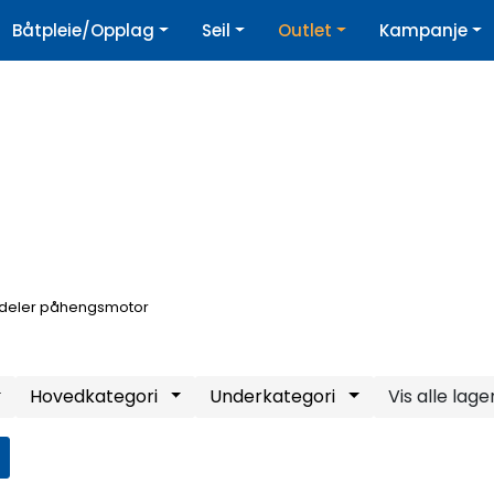
|
Båtpleie/Opplag
Seil
Outlet
Kampanje
øpshjelp
Nyhetsbrev
edeler påhengsmotor
Hovedkategori
Underkategori