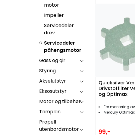
motor
Impeller
Servicedeler
drev
Servicedeler
påhengsmotor
Gass og gir
Styring
Akselutstyr
Quicksilver Ver
Drivstoffilter 
Eksosutstyr
og Optimax
Motor og tilbehør
For montering av dri
Trimplan
Mercury Optimax 
Propell
utenbordsmotor
99,-