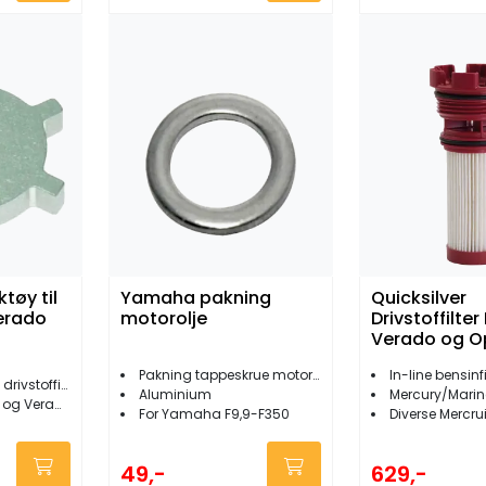
ktøy til
Yamaha pakning
Quicksilver
Verado
motorolje
Drivstoffilte
Verado og O
Pakning tappeskrue motorolje
In-line bensinfi
vstoffilter
Aluminium
Mercury/Mariner 
og Verado
For Yamaha F9,9-F350
Diverse Mercru
49,-
629,-