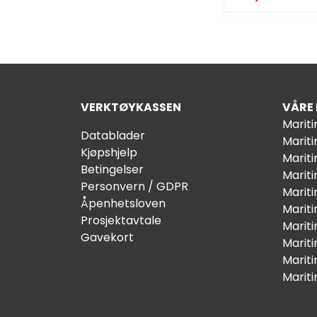
VERKTØYKASSEN
VÅRE
Marit
Datablader
Marit
Kjøpshjelp
Mariti
Betingelser
Marit
Personvern / GDPR
Mariti
Åpenhetsloven
Marit
Prosjektavtale
Marit
Gavekort
Marit
Marit
Marit