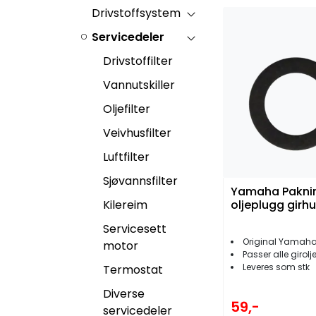
Drivstoffsystem
Servicedeler
Drivstoffilter
Vannutskiller
Oljefilter
Veivhusfilter
Luftfilter
Sjøvannsfilter
Yamaha Paknin
Kilereim
oljeplugg girh
Servicesett
Original Yamah
motor
Passer alle giroljeplugg
Leveres som stk
Termostat
Diverse
59,-
servicedeler