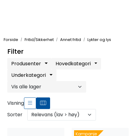
Skip to main content
Elektronikk
Forside
Fritid/Sikkerhet
Annet fritid
Lykter og lys
Elektrisk
Filter
Bygg/Innredning
Produsenter
Hovedkategori
Underkategori
Komfort
VVS
Visning
Sorter
Motor/Styring
Kampanje