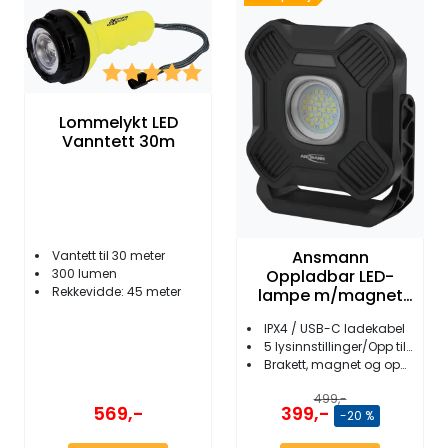
Fortøyning
Fritid/Sikkerhet
Karakter:
5.0 av 5 mulige
Lommelykt LED
Båtpleie/Opplag
Vanntett 30m
Seil
Outlet
Ansmann
Vantett til 30 meter
Oppladbar LED-
300 lumen
Rekkevidde: 45 meter
lampe m/magnet
Kampanje
og krok IPX4
IPX4 / USB-C ladekabel
5 lysinnstillinger/Opp til 2000 Lumen
Brakett, magnet og opphengskrok
499,-
569,-
399,-
-20 %