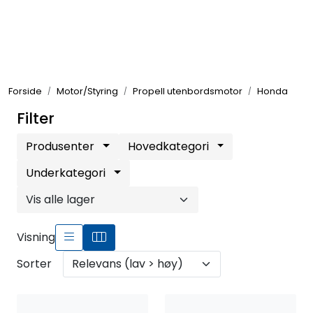
Skip to main content
Elektronikk
Forside
Motor/Styring
Propell utenbordsmotor
Honda
Elektrisk
Filter
Bygg/Innredning
Produsenter
Hovedkategori
Underkategori
Komfort
VVS
Visning
Sorter
Motor/Styring