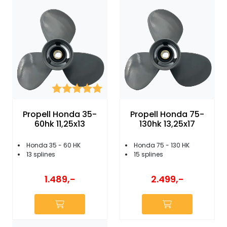
Fortøyning
Fritid/Sikkerhet
Båtpleie/Opplag
Karakter:
5.0 av 5 mulige
Seil
Propell Honda 35-
Propell Honda 75-
60hk 11,25x13
130hk 13,25x17
Outlet
Honda 35 - 60 HK
Honda 75 - 130 HK
13 splines
15 splines
Kampanje
1.489,-
2.499,-