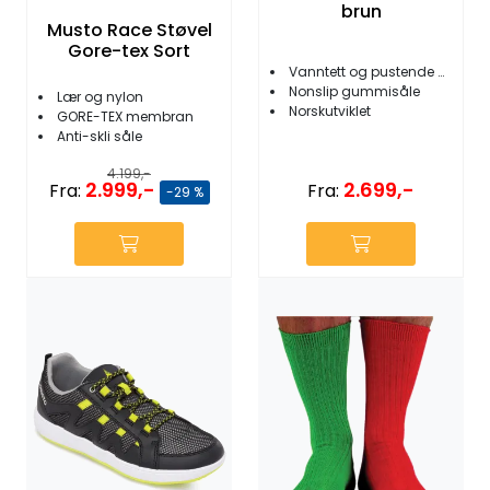
brun
Musto Race Støvel
Gore-tex Sort
Vanntett og pustende Nubukk skinn
Nonslip gummisåle
Lær og nylon
Norskutviklet
GORE-TEX membran
Anti-skli såle
4.199,-
2.999,-
2.699,-
Fra:
Fra:
-29 %