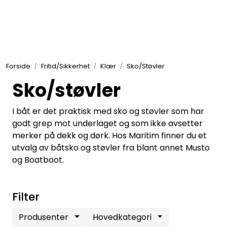
Skip to main content
Elektronikk
Forside
Fritid/Sikkerhet
Klær
Sko/Støvler
Elektrisk
Sko/støvler
Bygg/Innredning
I båt er det praktisk med sko og støvler som har
godt grep mot underlaget og som ikke avsetter
merker på dekk og dørk. Hos Maritim finner du et
Komfort
utvalg av båtsko og støvler fra blant annet Musto
og Boatboot.
VVS
Filter
Motor/Styring
Produsenter
Hovedkategori