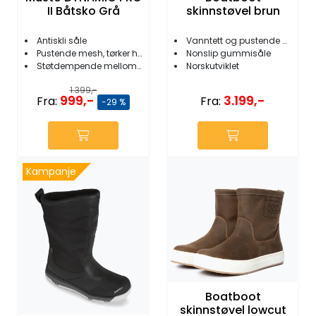
II Båtsko Grå
skinnstøvel brun
Antiskli såle
Vanntett og pustende Nubuck skinn
Pustende mesh, tørker hurtig
Nonslip gummisåle
Støtdempende mellomsåle
Norskutviklet
1.399,-
999,-
3.199,-
Fra:
Fra:
-29 %
Kampanje
Boatboot
skinnstøvel lowcut