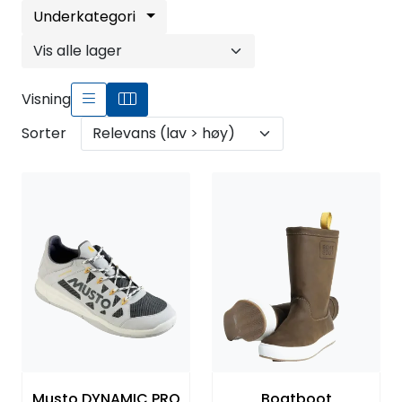
Fortøyning
Underkategori
Fritid/Sikkerhet
Visning
Båtpleie/Opplag
Sorter
Seil
Outlet
Kampanje
Musto DYNAMIC PRO
Boatboot