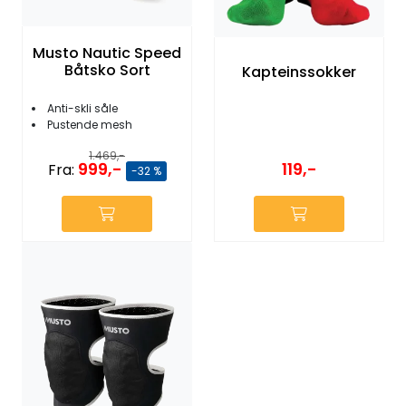
Musto Nautic Speed
Båtsko Sort
Kapteinssokker
Anti-skli såle
Pustende mesh
1.469,-
999,-
119,-
Fra:
-32 %