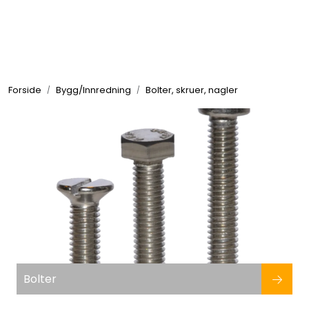
Skip to main content
Elektronikk
Forside
Bygg/Innredning
Bolter, skruer, nagler
Elektrisk
Bygg/Innredning
Komfort
VVS
Motor/Styring
Bolter