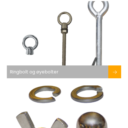
Fortøyning
Fritid/Sikkerhet
Båtpleie/Opplag
Seil
Outlet
Ringbolt og øyebolter
Kampanje