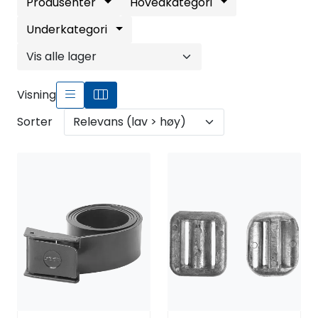
Fortøyning
Produsenter
Hovedkategori
Underkategori
Fritid/Sikkerhet
Båtpleie/Opplag
Visning
Sorter
Seil
Outlet
Kampanje