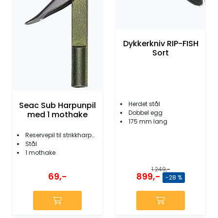
Dykkerkniv RIP-FISH
Sort
Seac Sub Harpunpil
Herdet stål
Dobbel egg
med 1 mothake
175 mm lang
Reservepil til strikkharpum
Stål
1 mothake
1.249,-
69,-
899,-
-28 %