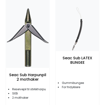
Seac Sub LATEX
BUNGEE
Seac Sub Harpunpil
2 mothaker
Gummibungee
For fridykkere
Reservepil til stirkkharpu
Stål
2 mothaker