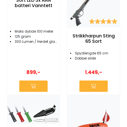
Sort LED 3x AAA
batteri Vanntett
Karakter:
5.0 
Maks dybde 100 meter
Strikkharpun Sting
125 gram
65 Sort
300 Lumen / Herdet glass
Spydlengde 65 cm
Dobbel strikk
899,-
1.449,-