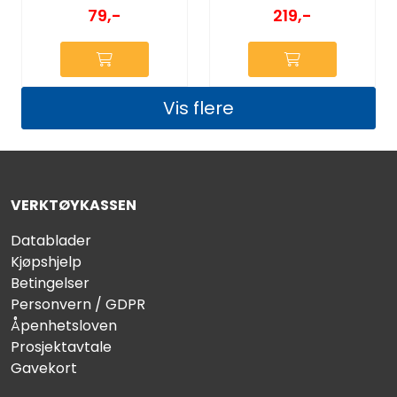
219,-
79,-
Vis flere
VERKTØYKASSEN
Datablader
Kjøpshjelp
Betingelser
Personvern / GDPR
Åpenhetsloven
Prosjektavtale
Gavekort