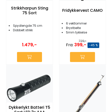
Strikkharpun Sting
Fridykkervest CAMO
75 Sort
6 vektlommer
Spydlengde 75 cm
Brystbelte
Dobbelt strikk
5mm tykkelse
729,-
1.479,-
399,-
Fra:
-45 %
Dykkerlykt Batteri T5