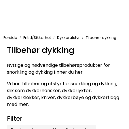
Skip to main content
Elektronikk
Forside
Fritid/Sikkerhet
Dykkerutstyr
Tilbehør dykking
Elektrisk
Tilbehør dykking
Bygg/Innredning
Nyttige og nødvendige tilbehørsprodukter for
snorkling og dykking finner du her.
Komfort
Vi har tilbehør og utstyr for snorkling og dykking,
slik som dykkerhansker, dykkerlykter,
VVS
dykkerklokker, kniver, dykkerbøye og dykkerflagg
med mer.
Motor/Styring
Filter