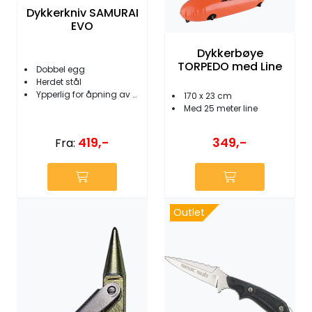
Dykkerkniv SAMURAI
EVO
Dykkerbøye
TORPEDO med Line
Dobbel egg
Herdet stål
Ypperlig for åpning av skjell/østers
170 x 23 cm
Med 25 meter line
419,-
349,-
Fra:
Outlet