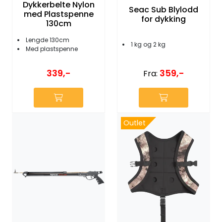
Dykkerbelte Nylon
Seac Sub Blylodd
med Plastspenne
for dykking
130cm
Lengde 130cm
1 kg og 2 kg
Med plastspenne
339,-
359,-
Fra:
Outlet