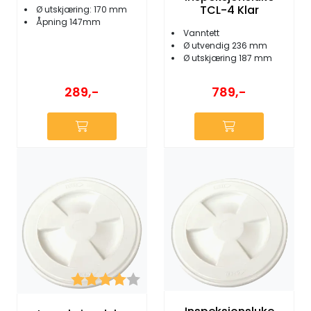
TCL-4 Klar
Ø utskjæring: 170 mm
Åpning 147mm
Vanntett
Ø utvendig 236 mm
Ø utskjæring 187 mm
289,-
789,-
Karakter:
4.0 av 5 mulige