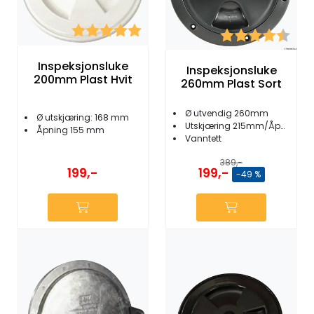
Karakter:
5.0 av 5 mulige
Karakter:
4.3 
Inspeksjonsluke
Inspeksjonsluke
200mm Plast Hvit
260mm Plast Sort
Ø utvendig 260mm
Ø utskjæring: 168 mm
Utskjæring 215mm/Åpning 203mm
Åpning 155 mm
Vanntett
389,-
199,-
199,-
-49 %