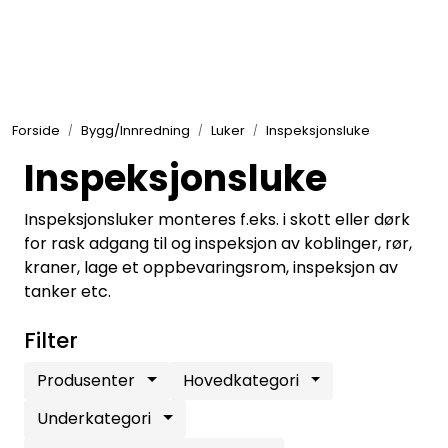
Skip to main content
Elektronikk
Forside
Bygg/Innredning
Luker
Inspeksjonsluke
Elektrisk
Inspeksjonsluke
Bygg/Innredning
Inspeksjonsluker monteres f.eks. i skott eller dørk
for rask adgang til og inspeksjon av koblinger, rør,
kraner, lage et oppbevaringsrom, inspeksjon av
Komfort
tanker etc.
VVS
Filter
Produsenter
Hovedkategori
Motor/Styring
Underkategori