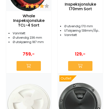
Inspeksjonsluke
Karakter:
4.0 av 5 mulige
170mm Sort
Whale
Inspeksjonsluke
TCL-4 Sort
Ø utvendig 170 mm
UTskjæring 138mm/Åpning 129 mm
Vanntett
Vanntett
Ø utvendig 236 mm
Ø utskjæring 187 mm
129,-
759,-
Outlet