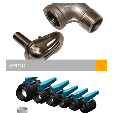
Fortøyning
Fritid/Sikkerhet
Båtpleie/Opplag
Seil
Outlet
Syrefast
Kampanje