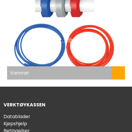
Vannrør
VERKTØYKASSEN
Datablader
Kjøpshjelp
Betingelser