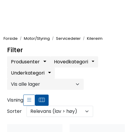
Skip to main content
Elektronikk
Forside
Motor/Styring
Servicedeler
Kilereim
Elektrisk
Filter
Bygg/Innredning
Produsenter
Hovedkategori
Underkategori
Komfort
VVS
Visning
Sorter
Motor/Styring