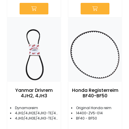
Yanmar Drivrem
Honda Registerreim
4JH2, 4JH3
BF40-BF50
Dynamoreim
Original Honda reim
4JH2/4JH2E/4JH2-TE/4JH2-HTE/4JH2-DTE/4JH2-UTE
14400-ZV5-014
4JH3/4JH3E/4JH3-TE/4JH3-HTE
BF40 - BF50