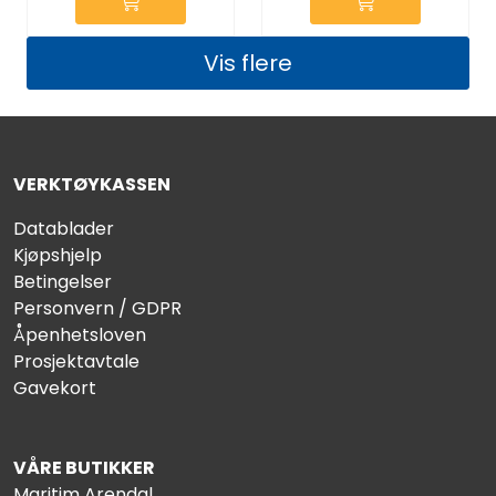
Vis flere
VERKTØYKASSEN
Datablader
Kjøpshjelp
Betingelser
Personvern / GDPR
Åpenhetsloven
Prosjektavtale
Gavekort
VÅRE BUTIKKER
Maritim Arendal