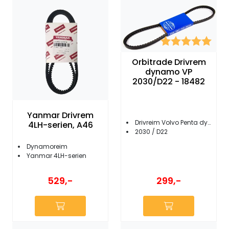
Fortøyning
Fritid/Sikkerhet
Karakter:
5.0 
Orbitrade Drivrem
Båtpleie/Opplag
dynamo VP
2030/D22 - 18482
Seil
Yanmar Drivrem
Drivreim Volvo Penta dynamo
4LH-serien, A46
Outlet
2030 / D22
Dynamoreim
Yanmar 4LH-serien
Kampanje
529,-
299,-