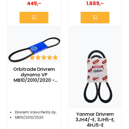
449,-
1.889,-
Karakter:
5.0 av 5 mulige
Orbitrade Drivrem
dynamo VP
MB10/2010/2020 -
18534
Drivreim Volvo Penta dynamo
Yanmar Drivrem
MB10/2010/2020
3JH4/-E, 3JH5-E,
4HJ5-E