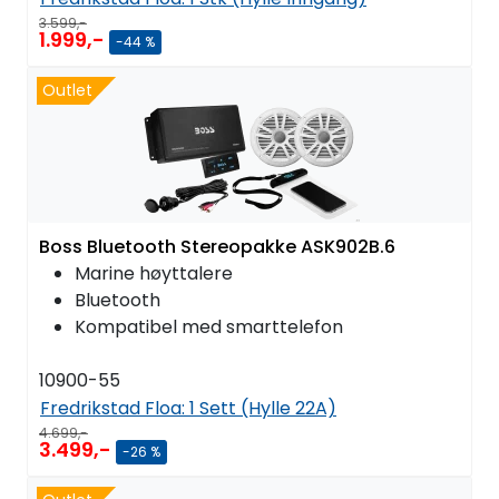
3.599,-
1.999,-
-44 %
Outlet
Boss Bluetooth Stereopakke ASK902B.6
Marine høyttalere
Bluetooth
Kompatibel med smarttelefon
10900-55
Fredrikstad Floa:
1 Sett (Hylle 22A)
4.699,-
3.499,-
-26 %