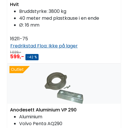
Hvit
Bruddstyrke: 3800 kg
40 meter med plastkause i en ende
Ø: 16 mm
16211-75
Fredrikstad Floa:
Ikke på lager
1.029,-
599,-
-42 %
Outlet
Anodesett Aluminium VP 290
Aluminium
Volvo Penta AQ290