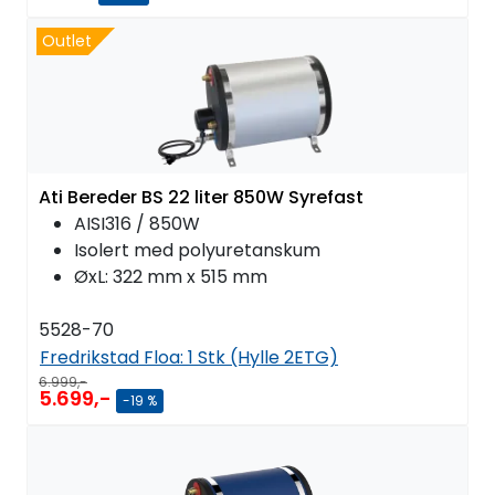
Outlet
Ati Bereder BS 22 liter 850W Syrefast
AISI316 / 850W
Isolert med polyuretanskum
ØxL: 322 mm x 515 mm
5528-70
Fredrikstad Floa:
1 Stk (Hylle 2ETG)
6.999,-
5.699,-
-19 %