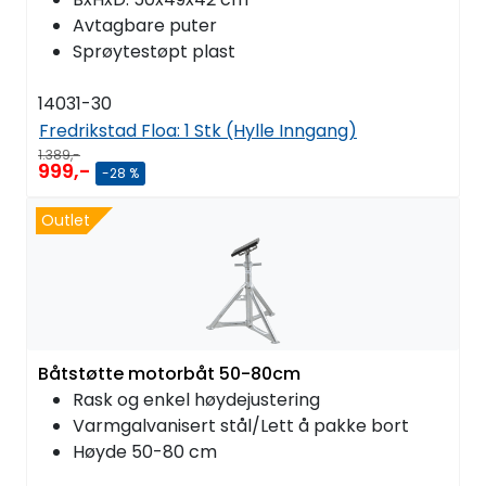
Avtagbare puter
Sprøytestøpt plast
14031-30
Fredrikstad Floa:
1 Stk (Hylle Inngang)
1.389,-
999,-
-28 %
Outlet
Båtstøtte motorbåt 50-80cm
Rask og enkel høydejustering
Varmgalvanisert stål/Lett å pakke bort
Høyde 50-80 cm