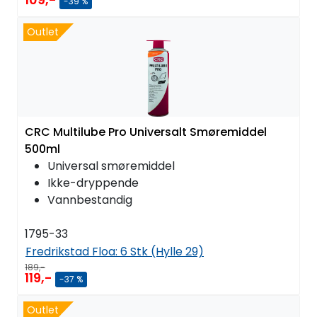
-39 %
Outlet
CRC Multilube Pro Universalt Smøremiddel
500ml
Universal smøremiddel
Ikke-dryppende
Vannbestandig
1795-33
Fredrikstad Floa:
6 Stk (Hylle 29)
189,-
119,-
-37 %
Outlet