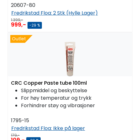
20607-80
Fredrikstad Floa:
2 Stk (Hylle Lager)
1.399,-
999,-
-29 %
Outlet
CRC Copper Paste tube 100ml
Slippmiddel og beskyttelse
For høy temperatur og trykk
Forhindrer støy og vibrasjoner
1795-15
Fredrikstad Floa:
Ikke på lager
179,-
109,-