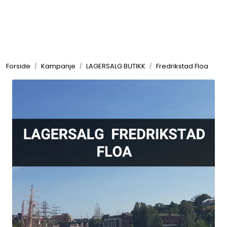
Skip to main content
Elektronikk
Forside
Kampanje
LAGERSALG BUTIKK
Fredrikstad Floa
Elektrisk
Bygg/Innredning
Komfort
VVS
Motor/Styring