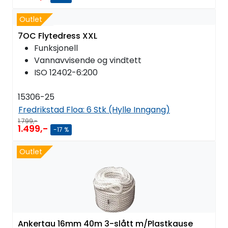
Outlet
7OC Flytedress XXL
Funksjonell
Vannavvisende og vindtett
ISO 12402-6:200
15306-25
Fredrikstad Floa:
6 Stk (Hylle Inngang)
1.799,-
1.499,-
-17 %
Outlet
Ankertau 16mm 40m 3-slått m/Plastkause