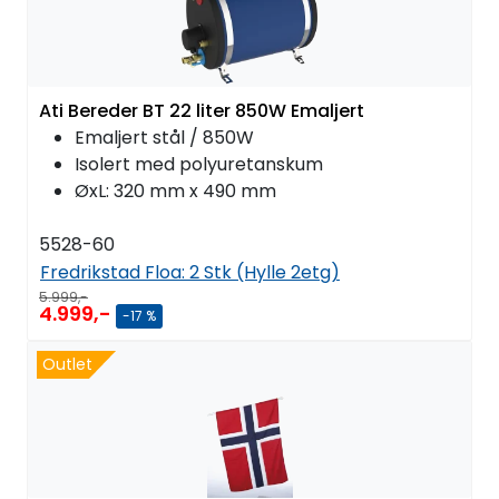
Ati Bereder BT 22 liter 850W Emaljert
Emaljert stål / 850W
Isolert med polyuretanskum
ØxL: 320 mm x 490 mm
5528-60
Fredrikstad Floa:
2 Stk (Hylle 2etg)
5.999,-
4.999,-
-17 %
Outlet