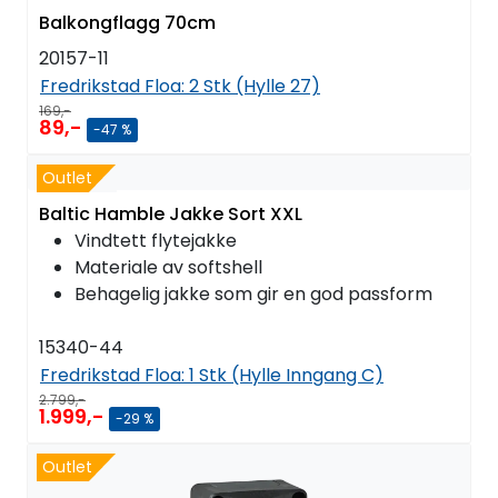
Balkongflagg 70cm
20157-11
Fredrikstad Floa:
2 Stk (Hylle 27)
169,-
89,-
-47 %
Outlet
Baltic Hamble Jakke Sort XXL
Vindtett flytejakke
Materiale av softshell
Behagelig jakke som gir en god passform
15340-44
Fredrikstad Floa:
1 Stk (Hylle Inngang C)
2.799,-
1.999,-
-29 %
Outlet