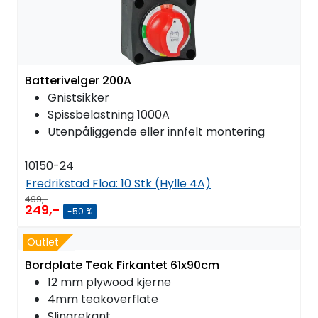
Batterivelger 200A
Gnistsikker
Spissbelastning 1000A
Utenpåliggende eller innfelt montering
10150-24
Fredrikstad Floa:
10 Stk (Hylle 4A)
499,-
249,-
-50 %
Outlet
Bordplate Teak Firkantet 61x90cm
12 mm plywood kjerne
4mm teakoverflate
Slingrekant