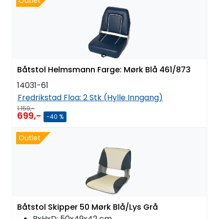
Outlet
Båtstol Helmsmann Farge: Mørk Blå 461/873
14031-61
Fredrikstad Floa:
2 Stk (Hylle Inngang)
1.159,-
699,-
-40 %
Outlet
Båtstol Skipper 50 Mørk Blå/Lys Grå
BxHxD: 50x49x42 cm