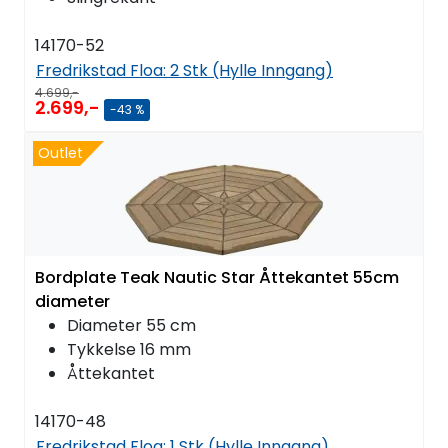
14170-52
Fredrikstad Floa:
2 Stk (Hylle Inngang)
4.699,-
2.699,-
-43 %
Outlet
Bordplate Teak Nautic Star Åttekantet 55cm
diameter
Diameter 55 cm
Tykkelse 16 mm
Åttekantet
14170-48
Fredrikstad Floa:
1 Stk (Hylle Inngang)