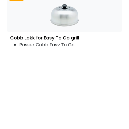
Cobb Lokk for Easy To Go grill
Passer Cobb Easy To Go
Kan vaskes i maskin
Rustfritt stål
5152-56
Fredrikstad Floa:
1 Stk (Hylle 31)
599,-
399,-
-33 %
Outlet