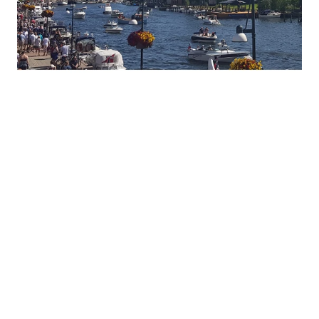
Fortøyning
Fritid/Sikkerhet
Båtpleie/Opplag
Seil
Outlet
Kampanje