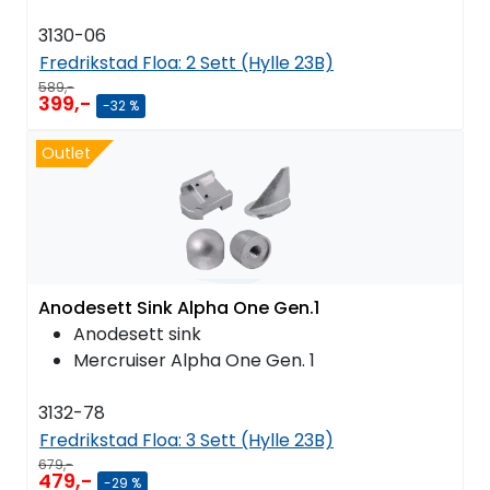
3130-06
Fredrikstad Floa:
2 Sett (Hylle 23B)
589,-
399,-
-32 %
Outlet
Anodesett Sink Alpha One Gen.1
Anodesett sink
Mercruiser Alpha One Gen. 1
3132-78
Fredrikstad Floa:
3 Sett (Hylle 23B)
679,-
479,-
-29 %