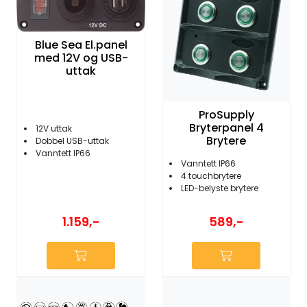
Blue Sea El.panel
med 12V og USB-
uttak
ProSupply
Bryterpanel 4
12V uttak
Brytere
Dobbel USB-uttak
Vanntett IP66
Vanntett IP66
4 touchbrytere
LED-belyste brytere
1.159,-
589,-