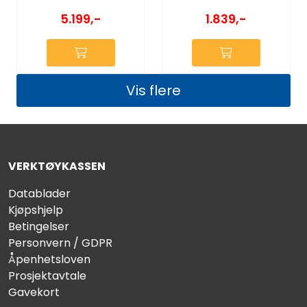
1.839,-
5.199,-
Vis flere
VERKTØYKASSEN
Datablader
Kjøpshjelp
Betingelser
Personvern / GDPR
Åpenhetsloven
Prosjektavtale
Gavekort