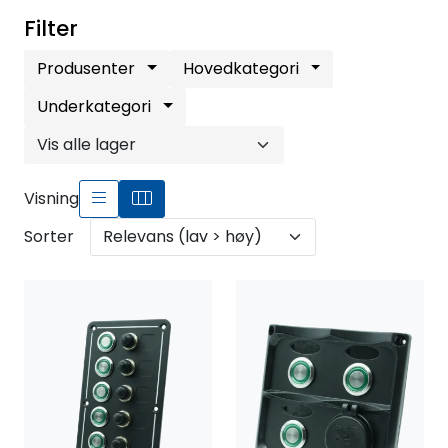
Fortøyning
Filter
Fritid/Sikkerhet
Produsenter
Hovedkategori
Underkategori
Båtpleie/Opplag
Seil
Visning
Sorter
Outlet
Kampanje