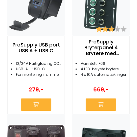
Karakter:
3.0 
ProSupply
ProSupply USB port
Bryterpanel 4
USB A + USB C
Brytere med
sikringsholder
12/24V Hurtiglading QC3.0
Vanntett IP66
USB-A + USB-C
4 LED-belyste brytere
For montering i ramme
4 x 10A automatsikringer
279,-
669,-