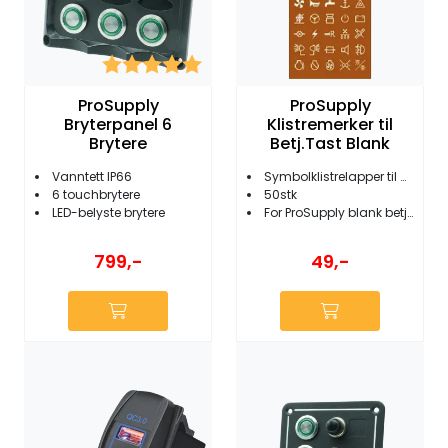
Karakter:
5.0 av 5 mulige
ProSupply
ProSupply
Bryterpanel 6
Klistremerker til
Brytere
Betj.Tast Blank
Vanntett IP66
Symbolklistrelapper til betjeningstast
6 touchbrytere
50stk
LED-belyste brytere
For ProSupply blank betjeningstast
799,-
49,-