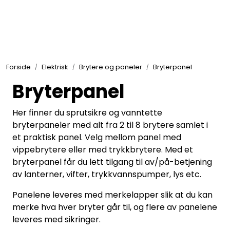
Skip to main content
Elektronikk
Forside
Elektrisk
Brytere og paneler
Bryterpanel
Elektrisk
Bryterpanel
Bygg/Innredning
Her finner du sprutsikre og vanntette
bryterpaneler med alt fra 2 til 8 brytere samlet i
et praktisk panel. Velg mellom panel med
Komfort
vippebrytere eller med trykkbrytere. Med et
bryterpanel får du lett tilgang til av/på-betjening
VVS
av lanterner, vifter, trykkvannspumper, lys etc.
Panelene leveres med merkelapper slik at du kan
Motor/Styring
merke hva hver bryter går til, og flere av panelene
leveres med sikringer.