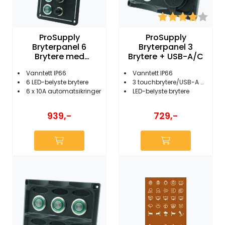
Karakter:
4.0 
ProSupply
ProSupply
Bryterpanel 6
Bryterpanel 3
Brytere med
Brytere + USB-A/C
sikringsholder
Vanntett IP66
Vanntett IP66
6 LED-belyste brytere
3 touchbrytere/USB-A + USB-C
6 x 10A automatsikringer
LED-belyste brytere
939,-
729,-