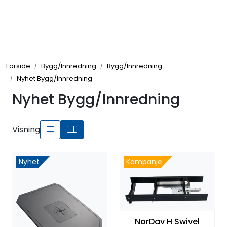
Skip to main content
Elektronikk
Forside
Bygg/Innredning
Bygg/Innredning
Elektrisk
Nyhet Bygg/Innredning
Nyhet Bygg/Innredning
Bygg/Innredning
Visning
Komfort
Nyhet
Kampanje
VVS
Motor/Styring
NorDav H Swivel