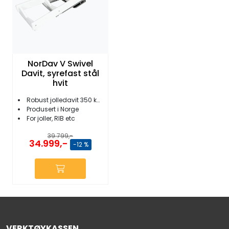
NorDav V Swivel
Davit, syrefast stål
hvit
Robust jolledavit 350 kg kapasitet
Produsert i Norge
For joller, RIB etc
39.799,-
34.999,-
-12 %
VERKTØYKASSEN