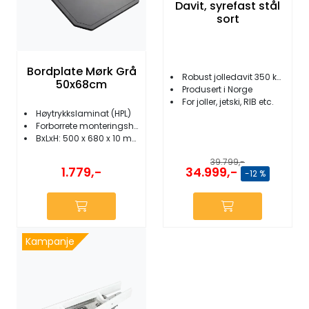
Fortøyning
Davit, syrefast stål
sort
Fritid/Sikkerhet
Bordplate Mørk Grå
Robust jolledavit 350 kg kapasitet
50x68cm
Båtpleie/Opplag
Produsert i Norge
For joller, jetski, RIB etc.
Høytrykkslaminat (HPL)
Forborrete monteringshull
Seil
BxLxH: 500 x 680 x 10 mm
39.799,-
Outlet
1.779,-
34.999,-
-12 %
Kampanje
Kampanje