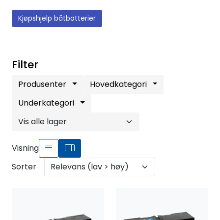
Fortøyning
Kjøpshjelp båtbatterier
Fritid/Sikkerhet
Båtpleie/Opplag
Filter
Produsenter
Hovedkategori
Seil
Underkategori
Outlet
Visning
Kampanje
Sorter