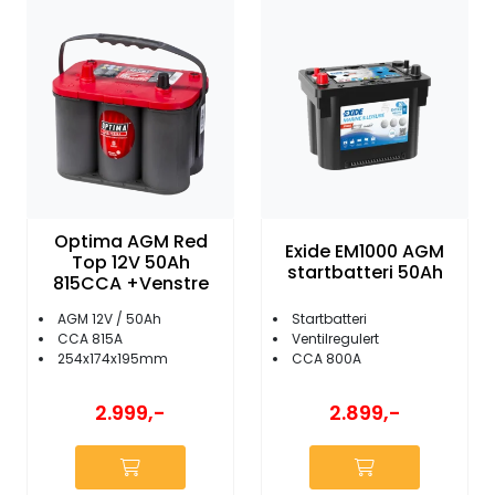
Optima AGM Red
Exide EM1000 AGM
Top 12V 50Ah
startbatteri 50Ah
815CCA +Venstre
AGM 12V / 50Ah
Startbatteri
CCA 815A
Ventilregulert
254x174x195mm
CCA 800A
2.999,-
2.899,-