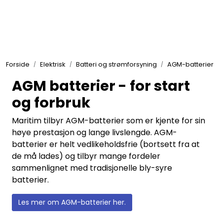
Skip to main content
Elektronikk
Forside
Elektrisk
Batteri og strømforsyning
AGM-batterier
Elektrisk
AGM batterier - for start
og forbruk
Bygg/Innredning
Maritim tilbyr AGM-batterier som er kjente for sin
Komfort
høye prestasjon og lange livslengde. AGM-
batterier er helt vedlikeholdsfrie (bortsett fra at
de må lades) og tilbyr mange fordeler
VVS
sammenlignet med tradisjonelle bly-syre
batterier.
Motor/Styring
Les mer om AGM-batterier her.