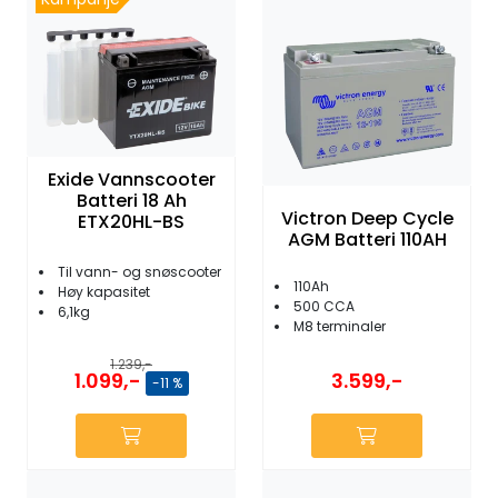
Exide Vannscooter
Batteri 18 Ah
Victron Deep Cycle
ETX20HL-BS
AGM Batteri 110AH
Til vann- og snøscooter
110Ah
Høy kapasitet
500 CCA
6,1kg
M8 terminaler
1.239,-
1.099,-
3.599,-
-11 %