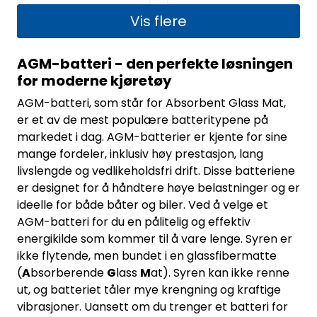
Vis flere
AGM-batteri - den perfekte løsningen
for moderne kjøretøy
AGM-batteri, som står for Absorbent Glass Mat,
er et av de mest populære batteritypene på
markedet i dag. AGM-batterier er kjente for sine
mange fordeler, inklusiv høy prestasjon, lang
livslengde og vedlikeholdsfri drift. Disse batteriene
er designet for å håndtere høye belastninger og er
ideelle for både båter og biler. Ved å velge et
AGM-batteri for du en pålitelig og effektiv
energikilde som kommer til å vare lenge. Syren er
ikke flytende, men bundet i en glassfibermatte
(
A
bsorberende
G
lass
M
at). Syren kan ikke renne
ut, og batteriet tåler mye krengning og kraftige
vibrasjoner. Uansett om du trenger et batteri for