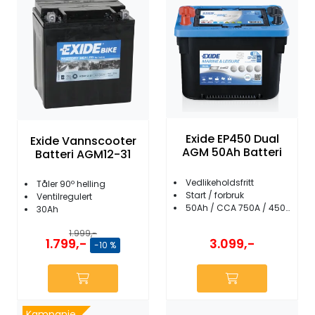
Exide EP450 Dual
Exide Vannscooter
AGM 50Ah Batteri
Batteri AGM12-31
Vedlikeholdsfritt
Tåler 90º helling
Start / forbruk
Ventilregulert
50Ah / CCA 750A / 450Wh
30Ah
1.999,-
1.799,-
3.099,-
-10 %
Kampanje