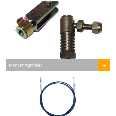
Fortøyning
Fritid/Sikkerhet
Båtpleie/Opplag
Seil
Outlet
Monteringsdeler
Kampanje