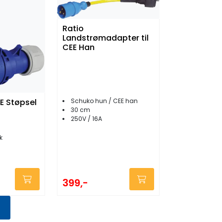
Ratio
Landstrømadapter til
CEE Han
Schuko hun / CEE han
E Støpsel
30 cm
250V / 16A
k
399,-