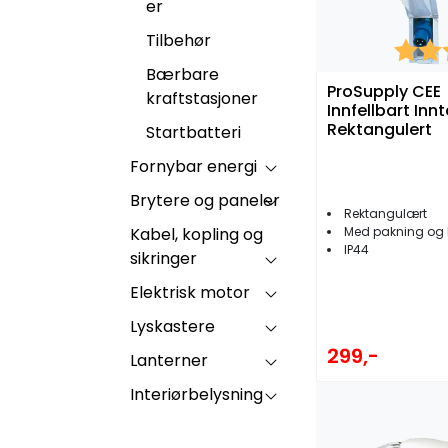
er
Tilbehør
Karakt
Bærbare
ProSupply CEE
kraftstasjoner
Innfellbart Inn
Rektangulert
Startbatteri
Fornybar energi
Brytere og paneler
Rektangulært
Kabel, kopling og
Med pakning og 
IP44
sikringer
Elektrisk motor
Lyskastere
299,-
Lanterner
Interiørbelysning