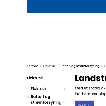
Skip to main content
|
|
Våre butikker
Kontakt oss
Kj
Forside
Elektrisk
Batteri og strømforsyning
Lands
Elektrisk
Med et stadig øk
Elektrisk
landstrømsanleg
Batteri og
strømforsyning
Les mer