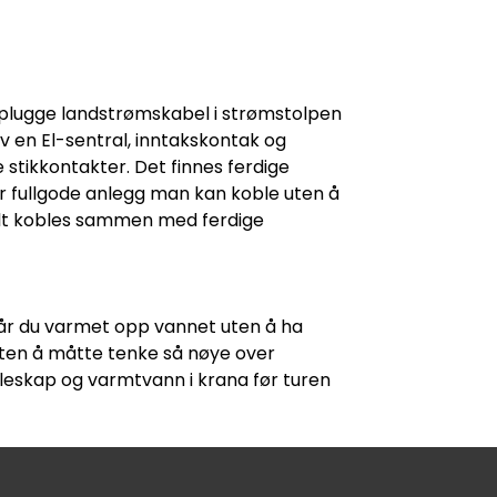
 plugge landstrømskabel i strømstolpen
v en El-sentral, inntakskontak og
stikkontakter. Det finnes ferdige
er fullgode anlegg man kan koble uten å
. Alt kobles sammen med ferdige
får du varmet opp vannet uten å ha
 uten å måtte tenke så nøye over
øleskap og varmtvann i krana før turen