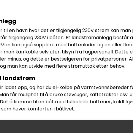
nlegg
il en havn hvor det er tilgjengelig 230V strøm kan man
får tilgjengelig 230V i båten. Et landstrømanlegg består a
Man kan også supplere med batterilader og en eller flere 
 man kan koble selv uten tilsyn fra fagpersonell. Dette 
 eller minus, og dette er bestselgeren for privatpersoner
 og man kan utvide med flere strømuttak etter behov.
d landstrøm
ir ladet opp, og har du el-kolbe på varmtvannsbereder 
Man får mulighet til å bruke støvsuger, kaffetrakter osv.
Det å komme til en båt med fulladede batterier, kaldt kj
som hever komforten i båtlivet.