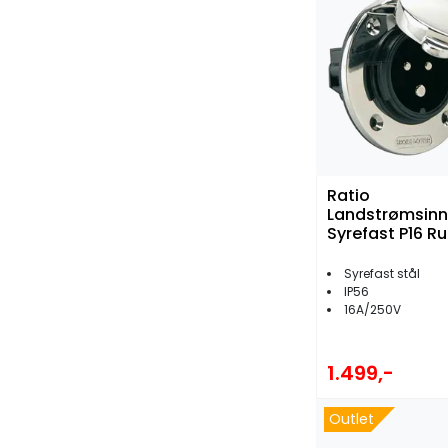
Ratio
Landstrømsinn
Syrefast P16 R
Syrefast stål
IP56
16A/250V
1.499,-
Outlet