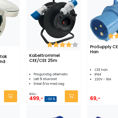
Kara
Karakter:
4.0 av 5 mulige
ProSupply CE
Han
Kabeltrommel
tak
CEE/CEE 25m
und
CEE han
Prisgunstig alternativ
IP44
Lett å stue bort
220V - 16A
Enkel å ta med seg
819,-
69,-
499,-
-39 %