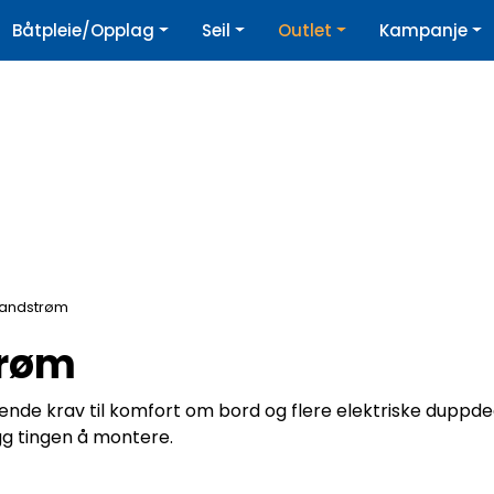
|
Båtpleie/Opplag
Seil
Outlet
Kampanje
øpshjelp
Nyhetsbrev
Landstrøm
trøm
ende krav til komfort om bord og flere elektriske duppde
g tingen å montere.