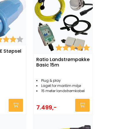
kter:
4.0 av 5 mulige
Karakter:
5.0 av 5 mulige
E Støpsel
Ratio Landstrømpakke
Basic 15m
Plug & play
Laget for maritim miljø
15 meter landstrømkabel
7.499,-