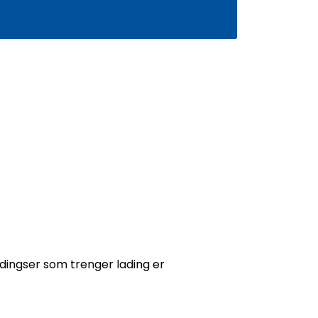
0
Infosenter
Favoritter
Logg inn
dingser som trenger lading er