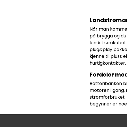
Landstrøma
Når man kommer t
på brygga og du 
landstrømkabel. 
plug&play pakker
kjenne til pluss
hurtigkontakter,
Fordeler me
Batteribanken bl
motoren i gang. 
strømforbruket. 
begynner er noe 