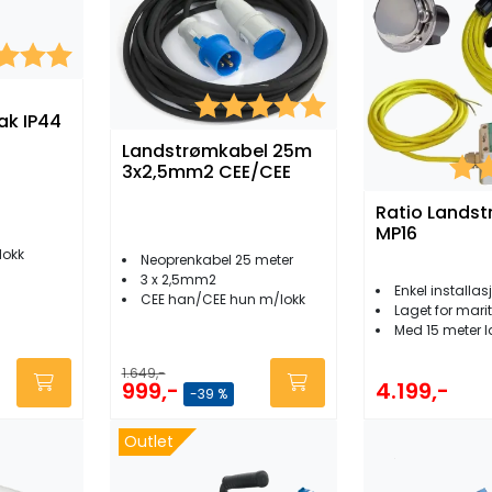
er:
5.0 av 5 mulige
Karakter:
5.0 av 5 mulige
tak IP44
Landstrømkabel 25m
Kara
3x2,5mm2 CEE/CEE
Ratio Lands
MP16
lokk
Neoprenkabel 25 meter
3 x 2,5mm2
Enkel installas
CEE han/CEE hun m/lokk
Laget for maritimt miljø
Med 15 meter l
1.649,-
999,-
4.199,-
-39 %
Outlet