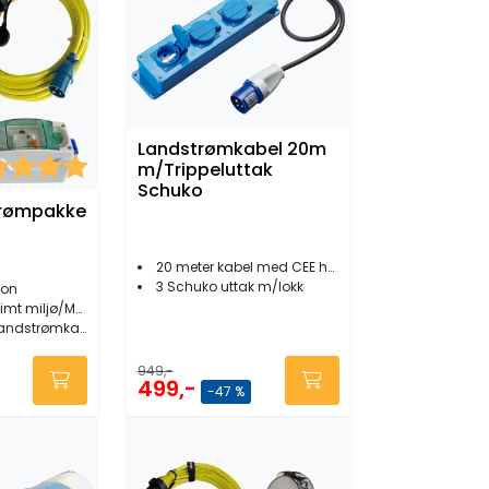
Landstrømkabel 20m
kter:
5.0 av 5 mulige
m/Trippeluttak
Schuko
trømpakke
20 meter kabel med CEE han
3 Schuko uttak m/lokk
jon
/Meget bra kvalitet
andstrømkabel
949,-
499,-
-47 %