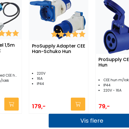
er:
5.0 av 5 mulige
Karakter:
5.0 av 5 mulige
l 1,5m
ProSupply Adapter CEE
k
Han-Schuko Hun
ProSupply CE
Hun
220V
d CEE han
16A
CEE hun m/lok
/lokk
IP44
IP44
220V - 16A
179,-
79,-
Vis flere