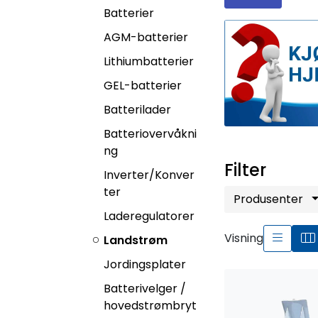
Batterier
AGM-batterier
Lithiumbatterier
GEL-batterier
Batterilader
Batteriovervåkni
ng
Filter
Inverter/Konver
ter
Produsenter
Laderegulatorer
Visning
Landstrøm
Jordingsplater
Batterivelger /
hovedstrømbryt