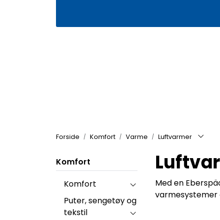
Skip to main content
|
|
Våre butikker
Kontakt oss
Kj
Forside
Komfort
Varme
Luftvarmer
Luftva
Komfort
Med en Eberspäc
Komfort
varmesystemer er
Puter, sengetøy og
tekstil