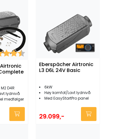
kter:
4.5 av 5 mulige
Eberspächer Airtronic
Airtronic
L3 D6L 24V Basic
Complete
6kW
r M2 D4R
Høy komfot/Lavt lydnivå
avt lydnivå
Med EasyStartPro panel
el medfølger
29.099,-