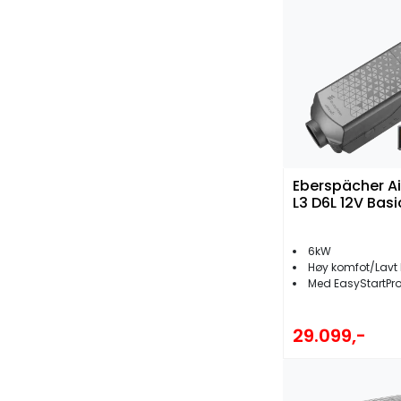
Eberspächer Ai
L3 D6L 12V Basi
6kW
Høy komfot/Lavt 
Med EasyStartPro
29.099,-