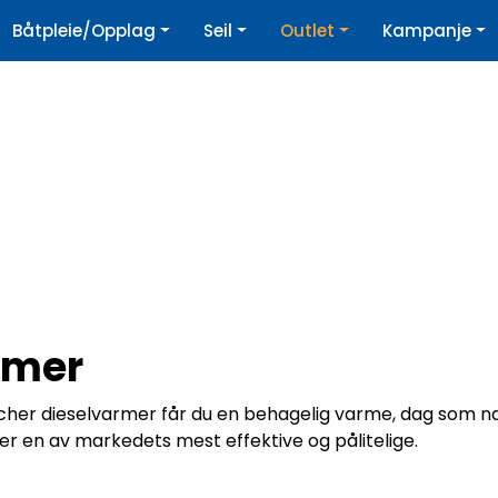
|
Båtpleie/Opplag
Seil
Outlet
Kampanje
øpshjelp
Nyhetsbrev
rmer
her dieselvarmer får du en behagelig varme, dag som na
 en av markedets mest effektive og pålitelige.