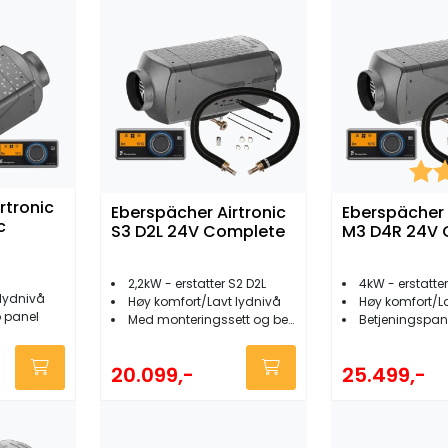
Kara
rtronic
Eberspächer Airtronic
Eberspächer 
c
S3 D2L 24V Complete
M3 D4R 24V 
2,2kW - erstatter S2 D2L
4kW - erstatte
lydnivå
Høy komfort/Lavt lydnivå
Høy komfort/L
 panel
Med monteringssett og betjeningspanel
Betjeningspan
20.099,-
25.499,-