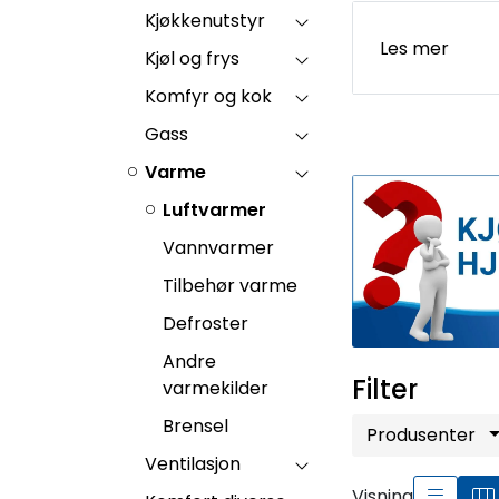
Kjøkkenutstyr
Les mer
Kjøl og frys
Komfyr og kok
Gass
Varme
Luftvarmer
Vannvarmer
Tilbehør varme
Defroster
Andre
Filter
varmekilder
Brensel
Produsenter
Ventilasjon
Visning