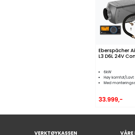
Eberspächer Ai
L3 D6L 24V Co
6kW
Høy komfot/Lavt 
Med monteringssett og Easy
33.999,-
VERKTØYKASSEN
VÅRE