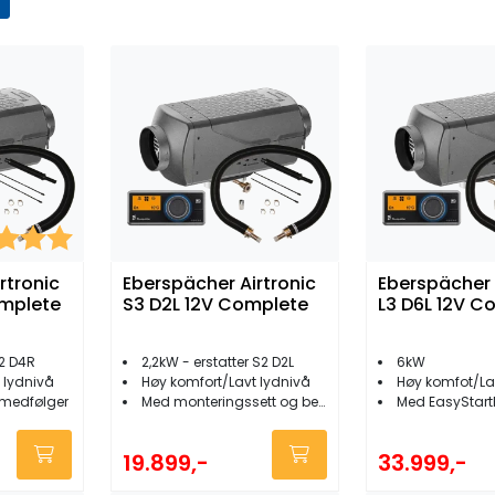
er:
5.0 av 5 mulige
rtronic
Eberspächer Airtronic
Eberspächer 
mplete
S3 D2L 12V Complete
L3 D6L 12V C
M2 D4R
2,2kW - erstatter S2 D2L
6kW
 lydnivå
Høy komfort/Lavt lydnivå
Høy komfot/La
 medfølger
Med monteringssett og betjeningspanel
Med EasyStart
19.899,-
33.999,-