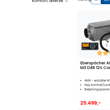
Komfort diverse
Karakt
Eberspächer Ai
M3 D4R 12V Co
4kW - erstatter 
Høy komfort/Lavt
Betjeningspanel
25.499,-