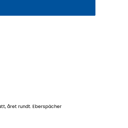
0
Infosenter
Favoritter
Logg inn
tt, året rundt. Eberspächer