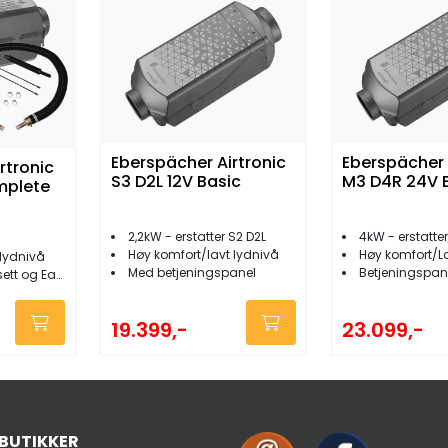
Eberspächer Airtronic
Eberspächer 
rtronic
S3 D2L 12V Basic
M3 D4R 24V 
mplete
2,2kW - erstatter S2 D2L
4kW - erstatte
Høy komfort/lavt lydnivå
Høy komfort/L
lydnivå
Med betjeningspanel
Betjeningspan
StartPro panel
19.399,-
23.099,-
 BUTIKKER