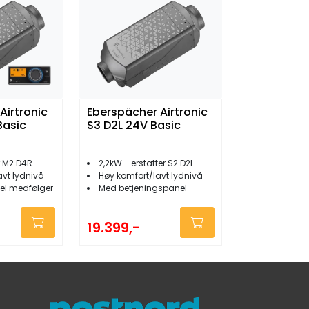
Airtronic
Eberspächer Airtronic
Basic
S3 D2L 24V Basic
r M2 D4R
2,2kW - erstatter S2 D2L
avt lydnivå
Høy komfort/lavt lydnivå
el medfølger
Med betjeningspanel
19.399,-