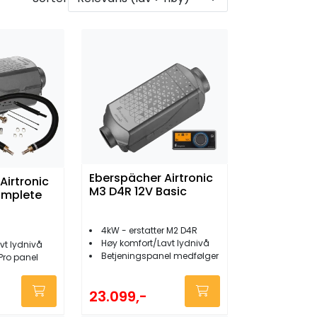
Eberspächer Airtronic
Airtronic
M3 D4R 12V Basic
omplete
4kW - erstatter M2 D4R
Høy komfort/Lavt lydnivå
vt lydnivå
Betjeningspanel medfølger
Pro panel
23.099,-