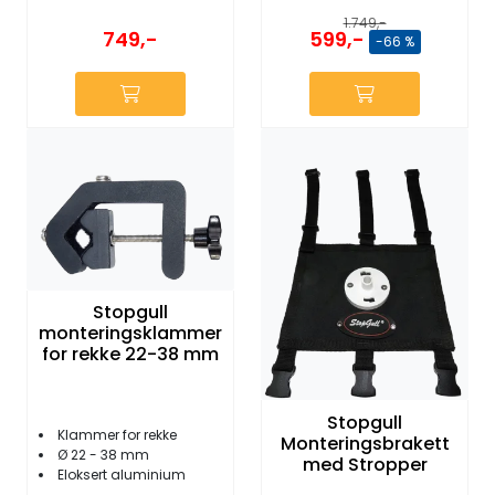
1.749,-
749,-
599,-
-66 %
Stopgull
monteringsklammer
for rekke 22-38 mm
Stopgull
Klammer for rekke
Monteringsbrakett
Ø 22 - 38 mm
med Stropper
Eloksert aluminium