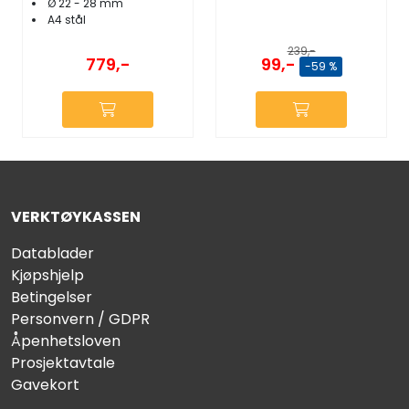
Ø 22 - 28 mm
A4 stål
239,-
99,-
779,-
-59 %
VERKTØYKASSEN
Datablader
Kjøpshjelp
Betingelser
Personvern / GDPR
Åpenhetsloven
Prosjektavtale
Gavekort