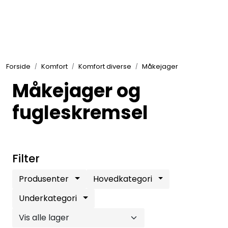
Skip to main content
Elektronikk
Forside
Komfort
Komfort diverse
Måkejager
Elektrisk
Måkejager og
Bygg/Innredning
fugleskremsel
Komfort
Filter
VVS
Produsenter
Hovedkategori
Underkategori
Motor/Styring