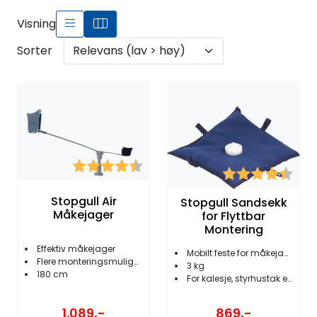
Fortøyning
Visning
Fritid/Sikkerhet
Sorter
Båtpleie/Opplag
Seil
Karakter:
4.3 av 5 mulige
Karakter:
4.5 
Outlet
Stopgull Air
Stopgull Sandsekk
Måkejager
for Flyttbar
Kampanje
Montering
Effektiv måkejager
Mobilt feste for måkejager
Flere monteringsmuligheter
3 kg
180 cm
For kalesje, styrhustak etc.
1.089,-
869,-