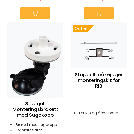
Outlet
Stopgull måkejager
monteringskit for
RIB
Stopgull
Monteringsbrakett
For RIB og åpne båter
med Sugekopp
Brakett med sugekopp
For slette flater