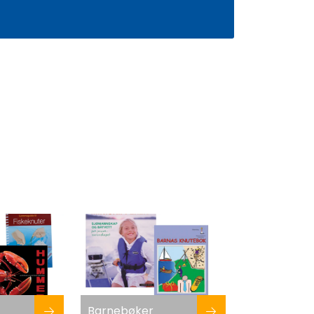
0
Infosenter
Favoritter
Logg inn
Barnebøker