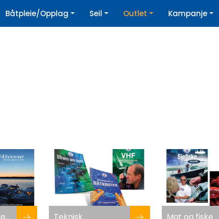
|
Båtpleie/Opplag
Seil
Outlet
Kampanje
øpshjelp
Nyhetsbrev
Navigasjon og sjøkunnskap
Teknisk
Mat og fiske