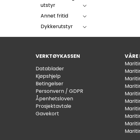
utstyr
Annet fritid
Dykkerutstyr
VERKTØYKASSEN
VÅRE
Marit
Datablader
Marit
Kjøpshjelp
Mariti
Betingelser
Marit
Personvern / GDPR
Mariti
Åpenhetsloven
Marit
Prosjektavtale
Marit
Gavekort
Marit
Marit
Marit