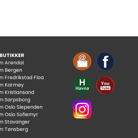
 BUTIKKER
im Arendal
im Bergen
m Fredrikstad Floa
im Karmøy
m Kristiansand
im Sarpsborg
im Oslo Slependen
im Oslo Sofiemyr
im Stavanger
im Tønsberg