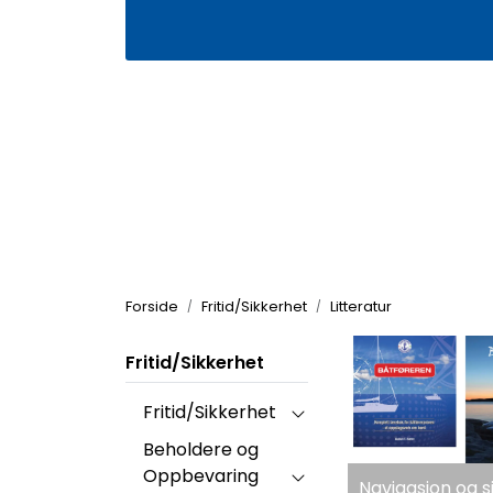
Skip to main content
|
|
Våre butikker
Kontakt oss
Kj
Forside
Fritid/Sikkerhet
Litteratur
Fritid/Sikkerhet
Fritid/Sikkerhet
Beholdere og
Oppbevaring