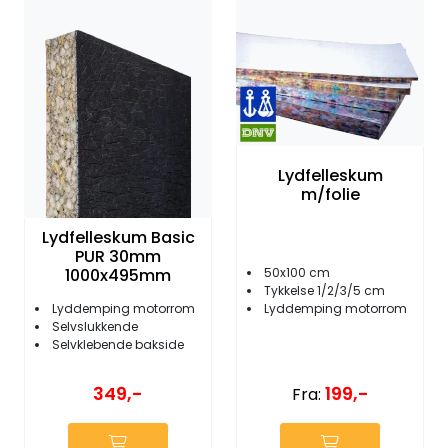
Fortøyning
Fritid/Sikkerhet
Båtpleie/Opplag
Lydfelleskum
Seil
m/folie
Lydfelleskum Basic
Outlet
PUR 30mm
50x100 cm
1000x495mm
Tykkelse 1/2/3/5 cm
Kampanje
Lyddemping motorrom
Lyddemping motorrom
Selvslukkende
Selvklebende bakside
199,-
349,-
Fra: