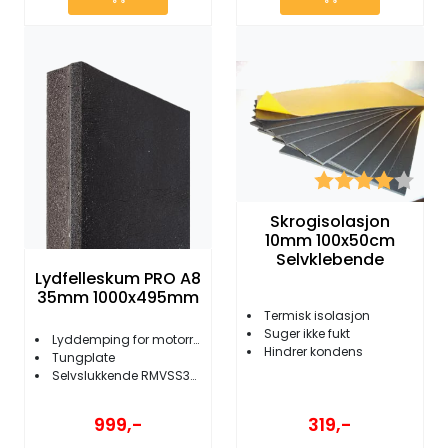
Karakter:
4.0 
Skrogisolasjon
10mm 100x50cm
Selvklebende
Lydfelleskum PRO A8
35mm 1000x495mm
Termisk isolasjon
Suger ikke fukt
Lyddemping for motorrom
Hindrer kondens
Tungplate
Selvslukkende RMVSS302
999,-
319,-