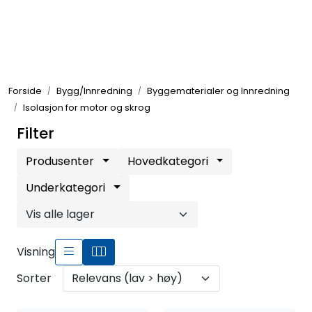
Skip to main content
Elektronikk
Forside
Bygg/Innredning
Byggematerialer og Innredning
Elektrisk
Isolasjon for motor og skrog
Filter
Bygg/Innredning
Produsenter
Hovedkategori
Komfort
Underkategori
VVS
Visning
Motor/Styring
Sorter