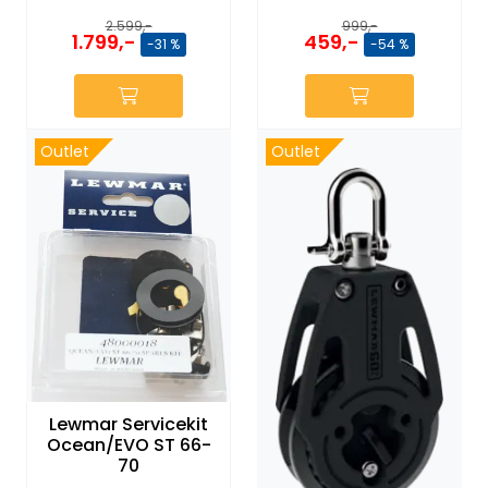
2.599,-
999,-
1.799,-
459,-
-31 %
-54 %
Outlet
Outlet
Lewmar Servicekit
Ocean/EVO ST 66-
70