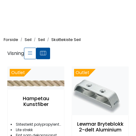
Skip to main content
Elektronikk
Forside
Seil
Seil
Skattekiste Seil
Elektrisk
Visning
Bygg/Innredning
Outlet
Outlet
Komfort
Hampetau
VVS
Kunstfiber
Motor/Styring
Lewmar Bryteblokk
Slitesterkt polypropylentau
2-delt Aluminium
Lite strekk
Fint som dekorasjonstau