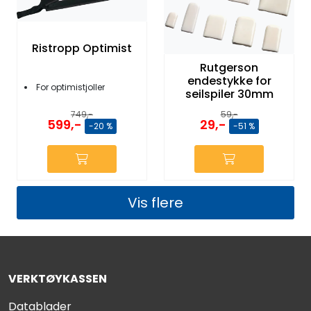
Ristropp Optimist
Rutgerson
endestykke for
For optimistjoller
seilspiler 30mm
749,-
59,-
599,-
29,-
-20 %
-51 %
Vis flere
VERKTØYKASSEN
Datablader