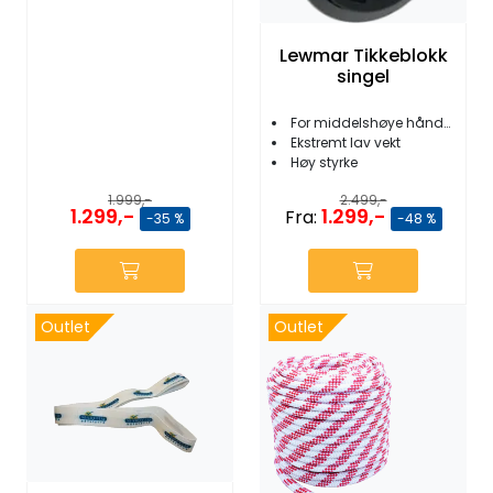
Lewmar Tikkeblokk
singel
For middelshøye håndholdte laster
Ekstremt lav vekt
Høy styrke
1.999,-
2.499,-
1.299,-
1.299,-
Fra:
-35 %
-48 %
Outlet
Outlet