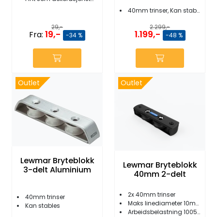
Fortøyning
40mm trinser, Kan stables
29,-
2.299,-
Fritid/Sikkerhet
19,-
1.199,-
Fra:
-34 %
-48 %
Båtpleie/Opplag
Outlet
Outlet
Seil
Outlet
Kampanje
Lewmar Bryteblokk
Lewmar Bryteblokk
3-delt Aluminium
40mm 2-delt
2x 40mm trinser
40mm trinser
Maks linediameter 10mm
Kan stables
Arbeidsbelastning 1005 kg