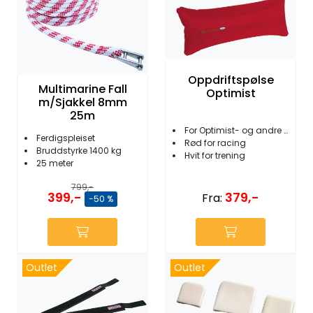
Oppdriftspølse
Multimarine Fall
Optimist
m/Sjakkel 8mm
25m
For Optimist- og andre joller
Ferdigspleiset
Rød for racing
Bruddstyrke 1400 kg
Hvit for trening
25 meter
799,-
399,-
379,-
Fra:
-50 %
Outlet
Outlet