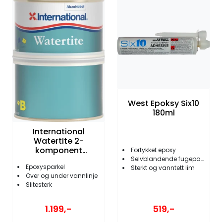
West Epoksy Six10
180ml
International
Watertite 2-
komponent
Fortykket epoxy
Epoxysparkel 1kg
Selvblandende fugepatron
Epoxysparkel
Sterkt og vanntett lim
Over og under vannlinje
Slitesterk
1.199,-
519,-