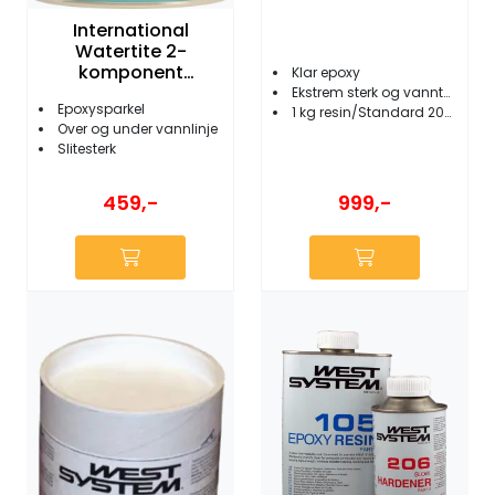
International
Watertite 2-
komponent
Klar epoxy
Epoxysparkel 250 g
Ekstrem sterk og vanntett
Epoxysparkel
1 kg resin/Standard 205 herder
Over og under vannlinje
Slitesterk
459,-
999,-