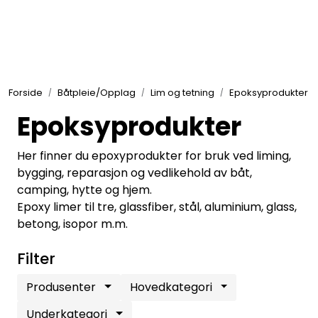
Skip to main content
Elektronikk
Forside
Båtpleie/Opplag
Lim og tetning
Epoksyprodukter
Elektrisk
Epoksyprodukter
Bygg/Innredning
Her finner du epoxyprodukter for bruk ved liming,
bygging, reparasjon og vedlikehold av båt,
camping, hytte og hjem.
Komfort
Epoxy limer til tre, glassfiber, stål, aluminium, glass,
betong, isopor m.m.
VVS
Filter
Motor/Styring
Produsenter
Hovedkategori
Underkategori