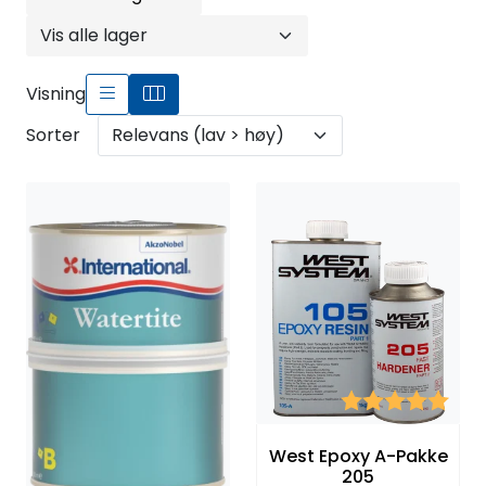
Fortøyning
Fritid/Sikkerhet
Visning
Sorter
Båtpleie/Opplag
Seil
Outlet
Kampanje
Karakter:
5.0 
West Epoxy A-Pakke
205