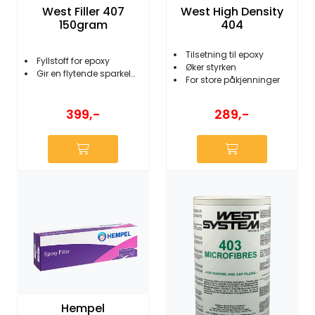
West Filler 407
West High Density
150gram
404
Tilsetning til epoxy
Fyllstoff for epoxy
Øker styrken
Gir en flytende sparkelmasse
For store påkjenninger
399,-
289,-
Hempel