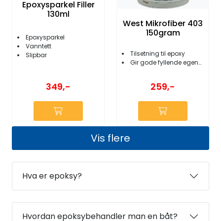
Epoxysparkel Filler
130ml
West Mikrofiber 403
150gram
Epoxysparkel
Vanntett
Tilsetning til epoxy
Slipbar
Gir gode fyllende egenskaper
349,-
259,-
Vis flere
Hva er epoksy?
Hvordan epoksybehandler man en båt?