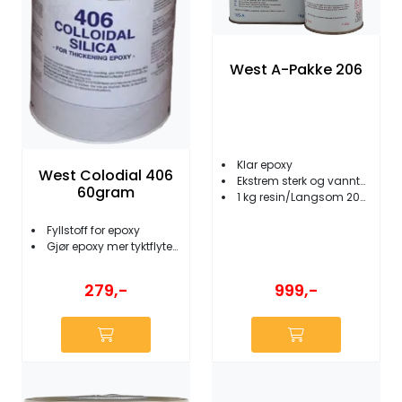
West A-Pakke 206
Klar epoxy
West Colodial 406
Ekstrem sterk og vanntett
60gram
1 kg resin/Langsom 206 herder
Fyllstoff for epoxy
Gjør epoxy mer tyktflytende
279,-
999,-