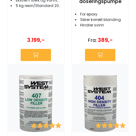
Ekstrem sterk og vanntett
doseringspumpe
5 kg resin/Standard 205 herder
For epoxy
Sikrer korrekt blanding
Hindrer svinn
3.199,-
389,-
Fra:
Karakter:
5.0 av 5 mulige
Karakter:
5.0 