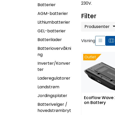
230V.
Batterier
AGM-batterier
Filter
Lithiumbatterier
Produsenter
GEL-batterier
Batterilader
Visning
Batteriovervåkni
ng
Outlet
Inverter/Konver
ter
Laderegulatorer
Landstrøm
Jordingsplater
EcoFlow Wave 
on Battery
Batterivelger /
hovedstrømbryt