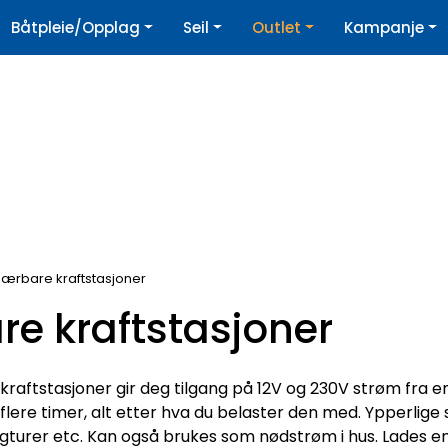
|
Båtpleie/Opplag
Seil
Outlet
Kampanje
øpshjelp
Nyhetsbrev
ærbare kraftstasjoner
e kraftstasjoner
 kraftstasjoner gir deg tilgang på 12V og 230V strøm fra 
flere timer, alt etter hva du belaster den med. Ypperlige 
gturer etc. Kan også brukes som nødstrøm i hus. Lades enke