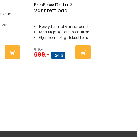
EcoFlow Delta 2
Vanntett bag
rukstid
59Wh
Beskytter mot vann, riper etc.
Med tilgang for strømuttak
Gjennomsiktig deksel for skjermlesing
919,-
699,-
-24 %