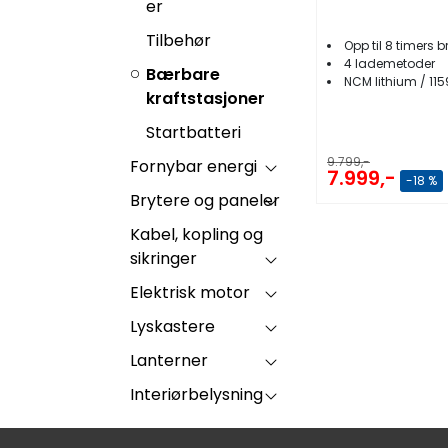
er
Tilbehør
Opp til 8 timers b
4 lademetoder
Bærbare
NCM lithium / 11
kraftstasjoner
Startbatteri
9.799,-
Fornybar energi
7.999,-
-18 %
Brytere og paneler
Kabel, kopling og
sikringer
Elektrisk motor
Lyskastere
Lanterner
Interiørbelysning