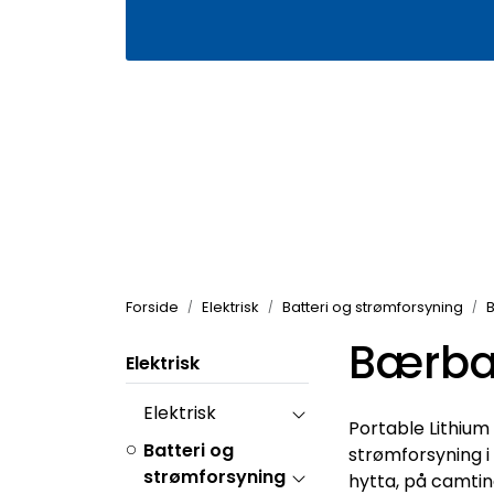
Skip to main content
|
|
Våre butikker
Kontakt oss
Kj
Forside
Elektrisk
Batteri og strømforsyning
B
Bærbar
Elektrisk
Elektrisk
Portable Lithium
Batteri og
strømforsyning i 
strømforsyning
hytta, på camtin