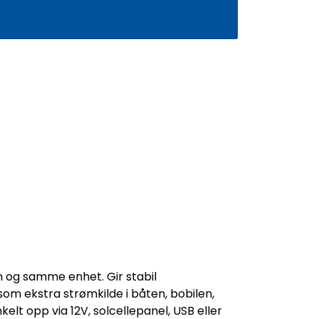
0
Infosenter
Favoritter
Logg inn
en og samme enhet. Gir stabil
som ekstra strømkilde i båten, bobilen,
lt opp via 12V, solcellepanel, USB eller