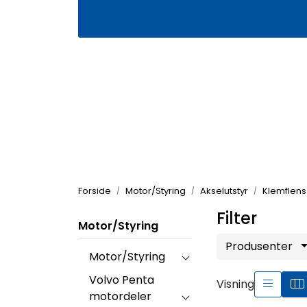
Skip to main content
|
|
Våre butikker
Kontakt oss
Kj
Forside
Motor/Styring
Akselutstyr
Klemflens
Filter
Motor/Styring
Produsenter
Motor/Styring
Volvo Penta
Visning
motordeler