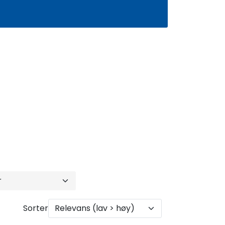
0
Infosenter
Favoritter
Logg inn
Sorter