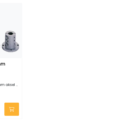
mm
aksel og gir