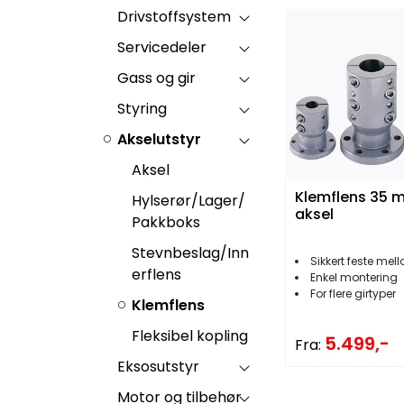
Drivstoffsystem
Servicedeler
Gass og gir
Styring
Akselutstyr
Aksel
Klemflens 35 
Hylserør/Lager/
aksel
Pakkboks
Stevnbeslag/Inn
Sikkert feste mellom 
erflens
Enkel montering
For flere girtyper
Klemflens
Fleksibel kopling
5.499,-
Fra:
Eksosutstyr
Motor og tilbehør