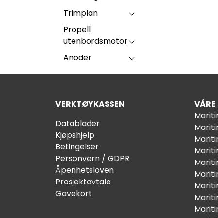
Trimplan
Propell
utenbordsmotor
Anoder
VERKTØYKASSEN
VÅRE
Marit
Datablader
Marit
Kjøpshjelp
Mariti
Betingelser
Marit
Personvern / GDPR
Mariti
Åpenhetsloven
Marit
Prosjektavtale
Marit
Gavekort
Marit
Marit