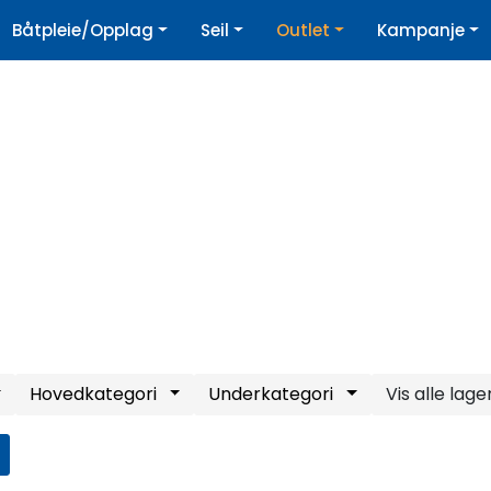
|
Båtpleie/Opplag
Seil
Outlet
Kampanje
øpshjelp
Nyhetsbrev
Hovedkategori
Underkategori