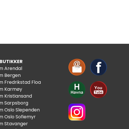
 BUTIKKER
im Arendal
im Bergen
m Fredrikstad Floa
im Karmøy
m Kristiansand
im Sarpsborg
im Oslo Slependen
im Oslo Sofiemyr
im Stavanger