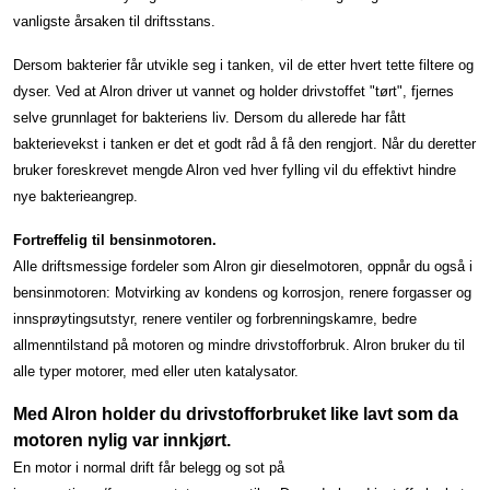
vanligste årsaken til driftsstans.
Dersom bakterier får utvikle seg i tanken, vil de etter hvert tette filtere og
dyser. Ved at Alron driver ut vannet og holder drivstoffet "tørt", fjernes
selve grunnlaget for bakteriens liv. Dersom du allerede har fått
bakterievekst i tanken er det et godt råd å få den rengjort. Når du deretter
bruker foreskrevet mengde Alron ved hver fylling vil du effektivt hindre
nye bakterieangrep.
Fortreffelig til bensinmotoren.
Alle driftsmessige fordeler som Alron gir dieselmotoren, oppnår du også i
bensinmotoren: Motvirking av kondens og korrosjon, renere forgasser og
innsprøytingsutstyr, renere ventiler og forbrenningskamre, bedre
allmenntilstand på motoren og mindre drivstofforbruk. Alron bruker du til
alle typer motorer, med eller uten katalysator.
Med Alron holder du drivstofforbruket like lavt som da
motoren nylig var innkjørt.
En motor i normal drift får belegg og sot på