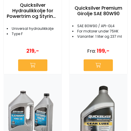
Quicksilver
Quicksilver Premium
Hydraulikkolje for
Girolje SAE 80W90
Powertrim og Styring 1
liter
SAE 80W90 / API-GL4
Universal hydraulikkolje
For motorer under 75HK
Type F
Varianter: 1 liter og 237 ml
219,-
199,-
Fra: