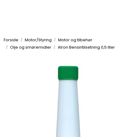
Skip to main content
Elektronikk
Forside
Motor/Styring
Motor og tilbehør
Elektrisk
Olje og smøremidler
Alron Bensintilsetning 0,5 liter
Bygg/Innredning
Komfort
VVS
Motor/Styring