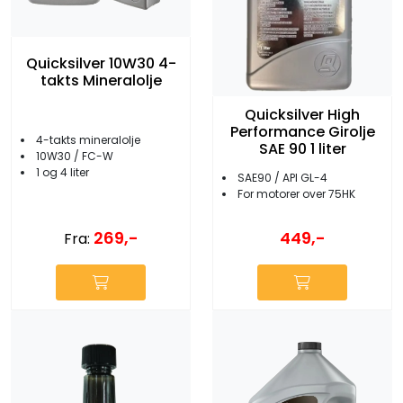
Quicksilver 10W30 4-
takts Mineralolje
Quicksilver High
Performance Girolje
4-takts mineralolje
SAE 90 1 liter
10W30 / FC-W
1 og 4 liter
SAE90 / API GL-4
For motorer over 75HK
269,-
449,-
Fra: