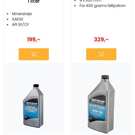
1 liter
8 x 300 mm
For 400 grams fettpatron
Mineralolje
SAE30
API SF/CF
199,-
329,-