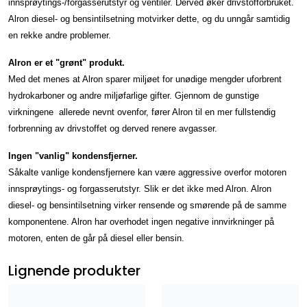
innsprøytings-/forgasserutstyr og ventiler. Derved øker drivstofforbruket.
Alron diesel- og bensintilsetning motvirker dette, og du unngår samtidig
en rekke andre problemer.
Alron er et "grønt" produkt.
Med det menes at Alron sparer miljøet for unødige mengder uforbrent
hydrokarboner og andre miljøfarlige gifter. Gjennom de gunstige
virkningene allerede nevnt ovenfor, fører Alron til en mer fullstendig
forbrenning av drivstoffet og derved renere avgasser.
Ingen "vanlig" kondensfjerner.
Såkalte vanlige kondensfjernere kan være aggressive overfor motoren
innsprøytings- og forgasserutstyr. Slik er det ikke med Alron. Alron
diesel- og bensintilsetning virker rensende og smørende på de samme
komponentene. Alron har overhodet ingen negative innvirkninger på
motoren, enten de går på diesel eller bensin.
Lignende produkter