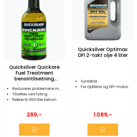
Quicksilver Optimax
DFI 2-takt olje 4 liter
Quicksilver Quickare
Fuel Treatment
bensintilsetning
Syntetisk
355ml
For OptiMax og DFI-motorer
Reduserer problemene med E10
Tilsettes ved fylling
Rekker til 453 liter bensin
289,-
1.089,-