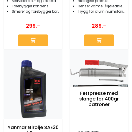
Motvirker sot- og koksdannelse
Biologisk produkt
Forebygger kondens
Renser varme-/kjøleanlegg/sanitæranlegg
Smører og forebygger korrosjon
Trygg for aluminiumstanker
299,-
289,-
Fettpresse med
slange for 400gr
patroner
Yanmar Girolje SAE30