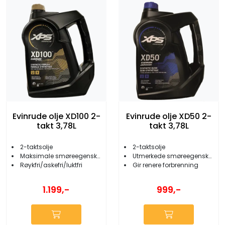
Evinrude olje XD100 2-
Evinrude olje XD50 2-
takt 3,78L
takt 3,78L
2-taktsolje
2-taktsolje
Maksimale smøreegenskaper
Utmerkede smøreegenskaper
Røykfri/askefri/luktfri
Gir renere forbrenning
1.199,-
999,-