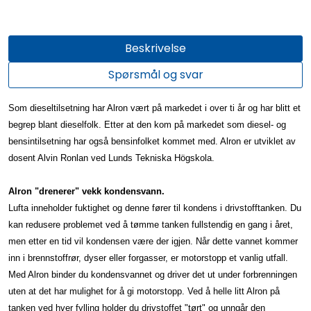
Beskrivelse
Spørsmål og svar
Som dieseltilsetning har Alron vært på markedet i over ti år og har blitt et
begrep blant dieselfolk. Etter at den kom på markedet som diesel- og
bensintilsetning har også bensinfolket kommet med. Alron er utviklet av
dosent Alvin Ronlan ved Lunds Tekniska Högskola.
Alron "drenerer" vekk kondensvann.
Lufta inneholder fuktighet og denne fører til kondens i drivstofftanken. Du
kan redusere problemet ved å tømme tanken fullstendig en gang i året,
men etter en tid vil kondensen være der igjen. Når dette vannet kommer
inn i brennstoffrør, dyser eller forgasser, er motorstopp et vanlig utfall.
Med Alron binder du kondensvannet og driver det ut under forbrenningen
uten at det har mulighet for å gi motorstopp. Ved å helle litt Alron på
tanken ved hver fylling holder du drivstoffet "tørt" og unngår den