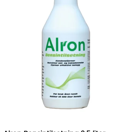
Fortøyning
Fritid/Sikkerhet
Båtpleie/Opplag
Seil
Outlet
Kampanje