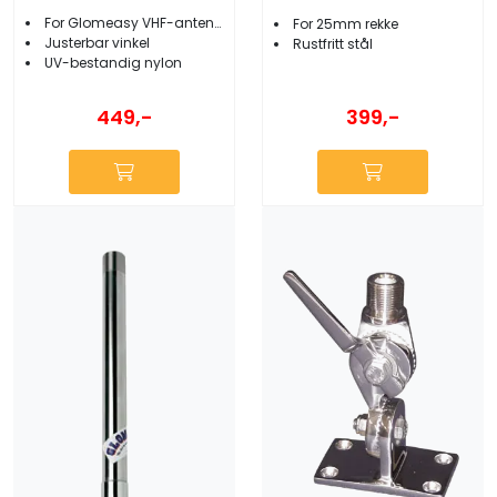
For Glomeasy VHF-antenner
For 25mm rekke
Justerbar vinkel
Rustfritt stål
UV-bestandig nylon
449,-
399,-