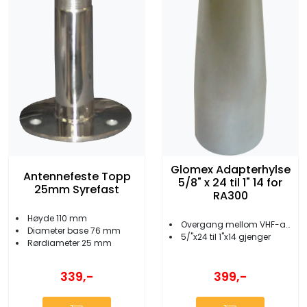
Glomex Adapterhylse
Antennefeste Topp
5/8" x 24 til 1" 14 for
25mm Syrefast
RA300
Høyde 110 mm
Overgang mellom VHF-antenne og brakett
Diameter base 76 mm
5/''x24 til 1''x14 gjenger
Rørdiameter 25 mm
339,-
399,-