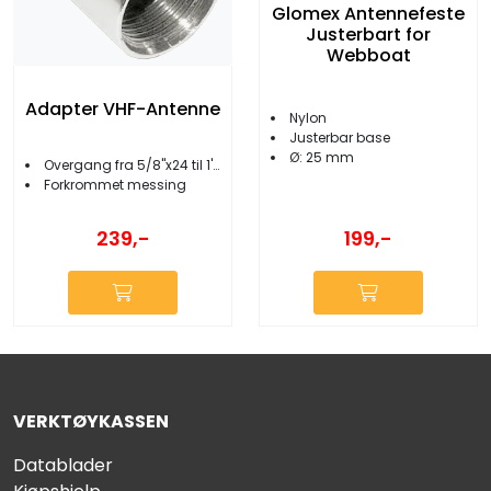
Glomex Antennefeste
Justerbart for
Webboat
Adapter VHF-Antenne
Nylon
Justerbar base
Ø: 25 mm
Overgang fra 5/8''x24 til 1''x14
Forkrommet messing
239,-
199,-
VERKTØYKASSEN
Datablader