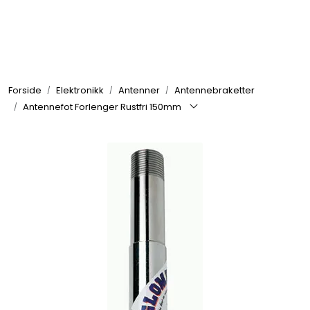
Skip to main content
Elektronikk
Forside
Elektronikk
Antenner
Antennebraketter
Elektrisk
Antennefot Forlenger Rustfri 150mm
Bygg/Innredning
Komfort
VVS
Motor/Styring