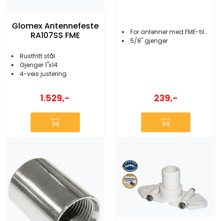
Glomex Antennefeste
For antenner med FME-tilkobling
RA107SS FME
5/8'' gjenger
Rustfritt stål
Gjenger 1''x14
4-veis justering
1.529,-
239,-