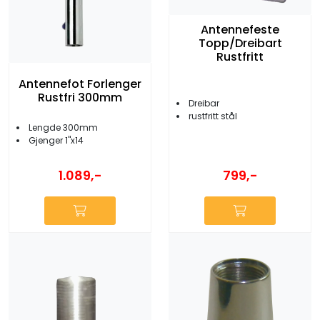
Antennefeste
Topp/Dreibart
Rustfritt
Antennefot Forlenger
Rustfri 300mm
Dreibar
rustfritt stål
Lengde 300mm
Gjenger 1''x14
1.089,-
799,-