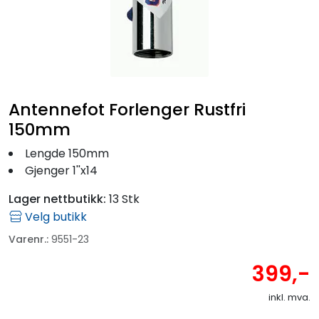
Fortøyning
Fritid/Sikkerhet
Båtpleie/Opplag
Antennefot Forlenger Rustfri
150mm
Seil
Lengde 150mm
Gjenger 1''x14
Outlet
Lager nettbutikk:
13 Stk
Velg butikk
Kampanje
Varenr.:
9551-23
399,-
inkl. mva.