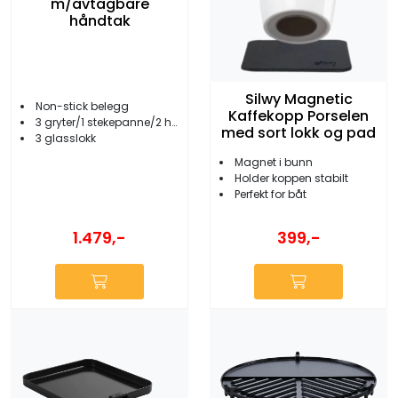
m/avtagbare
håndtak
Silwy Magnetic
Non-stick belegg
Kaffekopp Porselen
3 gryter/1 stekepanne/2 håndtak
med sort lokk og pad
3 glasslokk
Magnet i bunn
Holder koppen stabilt
Perfekt for båt
1.479,-
399,-