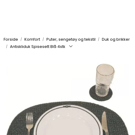
Skip to main content
Elektronikk
Forside
Komfort
Puter, sengetøy og tekstil
Duk og brikker
Elektrisk
Antiskliduk Spisesett Blå 4stk
Bygg/Innredning
Komfort
VVS
Motor/Styring