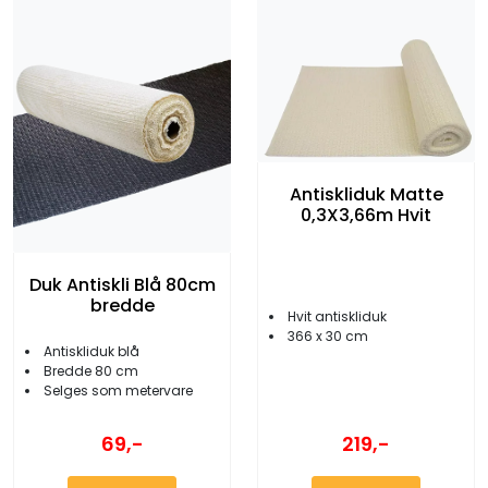
Antiskliduk Matte
0,3X3,66m Hvit
Duk Antiskli Blå 80cm
bredde
Hvit antiskliduk
366 x 30 cm
Antiskliduk blå
Bredde 80 cm
Selges som metervare
69,-
219,-