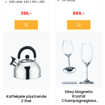
Off-white
Mål utfelt: 245 x 180 x 285 mm
869,-
399,-
Silwy Magnetic
Krystal
Kaffekjele plystrende
Champagneglass
2 liter