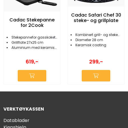
Cadac Safari Chef 30
Cadac Stekepanne
steke- og grillplate
for 2Cook
Kombinert grill- og stekeplate
Stekepannefor gasskoketopp
Diameter 28 cm
Grillflate 27x25 cm
Keramisk coating
Aluminium med keramisk belegg
299,-
619,-
VERKTØYKASSEN
Datablader
Kjøpshjelp