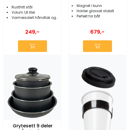
Sett m/2 Glass og
Pads
Magnet i bunn
Rustfritt stål
Holder glasset stabilt
Volum 1,8 liter
Perfekt for båt
Varmeisolert håndtak og knott
679,-
249,-
Grytesett 9 deler