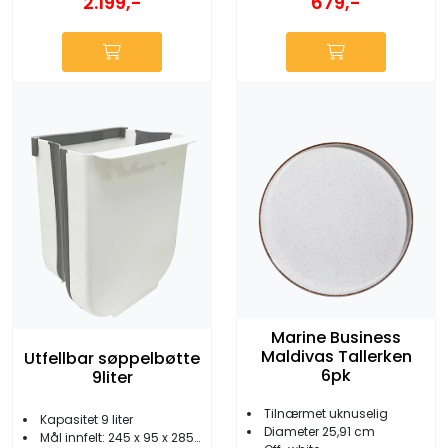
2.199,-
679,-
Marine Business
Maldivas Tallerken
Utfellbar søppelbøtte
6pk
9liter
Tilnærmet uknuselig
Kapasitet 9 liter
Diameter 25,91 cm
Mål innfelt: 245 x 95 x 285 mm