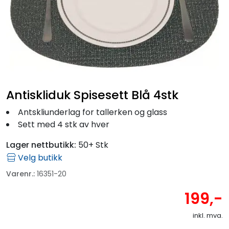
Fortøyning
Fritid/Sikkerhet
Båtpleie/Opplag
Antiskliduk Spisesett Blå 4stk
Seil
Antskliunderlag for tallerken og glass
Sett med 4 stk av hver
Outlet
Lager nettbutikk:
50+ Stk
Kampanje
Velg butikk
Varenr.:
16351-20
199,-
inkl. mva.