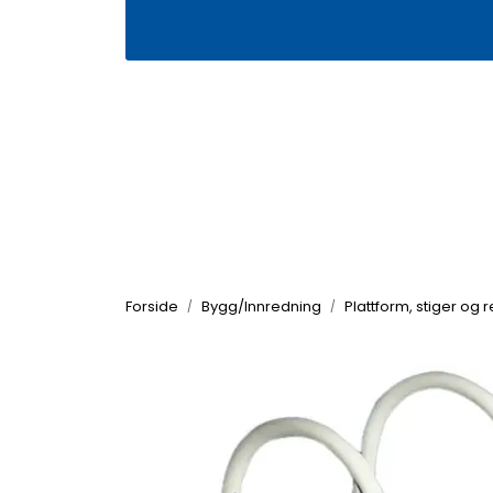
Skip to main content
|
|
Våre butikker
Kontakt oss
Kj
Forside
Bygg/Innredning
Plattform, stiger og 