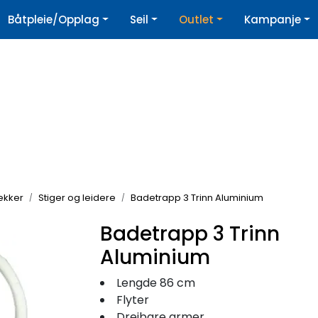
|
Båtpleie/Opplag
Seil
Outlet
Kampanje
øpshjelp
Nyhetsbrev
rekker
Stiger og leidere
Badetrapp 3 Trinn Aluminium
Badetrapp 3 Trinn
Aluminium
Lengde 86 cm
Flyter
Dreibare armer