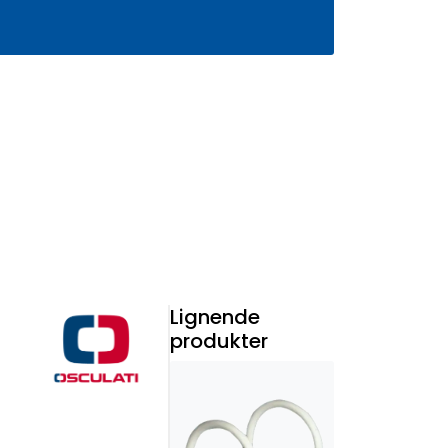
0
Infosenter
Favoritter
Logg inn
Lignende
produkter