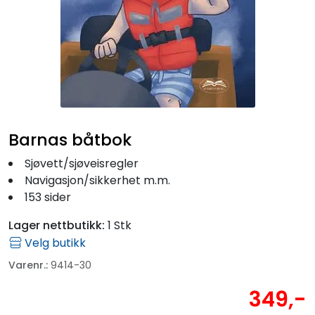
Fortøyning
Fritid/Sikkerhet
Båtpleie/Opplag
Seil
Barnas båtbok
Sjøvett/sjøveisregler
Outlet
Navigasjon/sikkerhet m.m.
153 sider
Kampanje
Lager nettbutikk:
1 Stk
Velg butikk
Varenr.:
9414-30
349,-