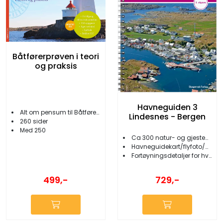
Båtførerprøven i teori
og praksis
Havneguiden 3
Alt om pensum til Båtførerprøven
Lindesnes - Bergen
260 sider
Med 250
Ca 300 natur- og gjestehavner
Havneguidekart/flyfoto/nøkkelinformasjon
Fortøyningsdetaljer for hver havn
499,-
729,-