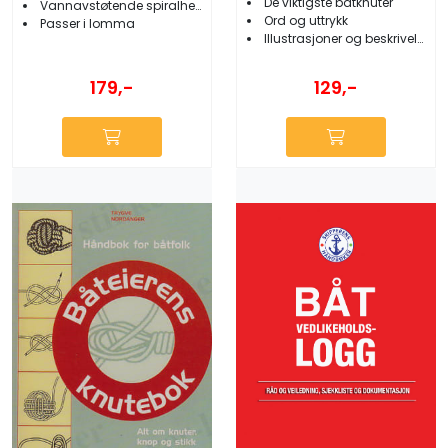
De viktigste båtknuter
Vannavstøtende spiralhefte
Ord og uttrykk
Passer i lomma
Illustrasjoner og beskrivelser
179,-
129,-