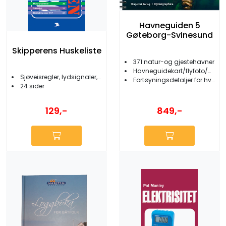
Havneguiden 5
Gøteborg-Svinesund
Skipperens Huskeliste
371 natur-og gjestehavner
Havneguidekart/flyfoto/nøkkelinformasjon
Sjøveisregler, lydsignaler, lanterner m.m.
Fortøyningsdetaljer for hver havn
24 sider
129,-
849,-