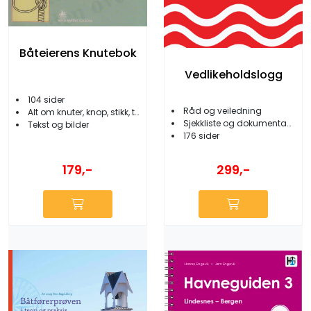
Båteierens Knutebok
Vedlikeholdslogg
104 sider
Råd og veiledning
Alt om knuter, knop, stikk, takling, spleis
Sjekkliste og dokumentasjon
Tekst og bilder
176 sider
179,-
299,-