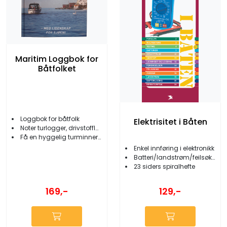
Maritim Loggbok for
Båtfolket
Loggbok for båtfolk
Elektrisitet i Båten
Noter turlogger, drivstofflogg og mer
Få en hyggelig turminner til å vare lenger
Enkel innføring i elektronikk
Batteri/landstrøm/feilsøking m.m.
23 siders spiralhefte
169,-
129,-