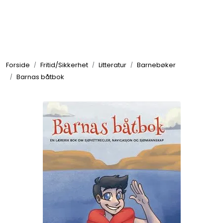
Skip to main content
Elektronikk
Forside
Fritid/Sikkerhet
Litteratur
Barnebøker
Elektrisk
Barnas båtbok
Bygg/Innredning
Komfort
VVS
Motor/Styring