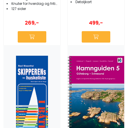
Detaljkart
Knuter for hverdag og fritid
127 sider
269,-
499,-