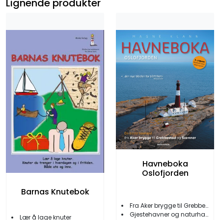
Lignende produkter
Havneboka
Oslofjorden
Barnas Knutebok
Fra Aker brygge til Grebbestad og Svenner
Gjestehavner og naturhavner
Lær å lage knuter