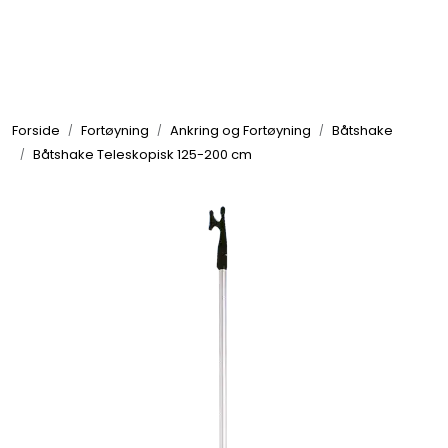
Skip to main content
Elektronikk
Forside
Fortøyning
Ankring og Fortøyning
Båtshake
Elektrisk
Båtshake Teleskopisk 125-200 cm
Bygg/Innredning
Komfort
VVS
Motor/Styring