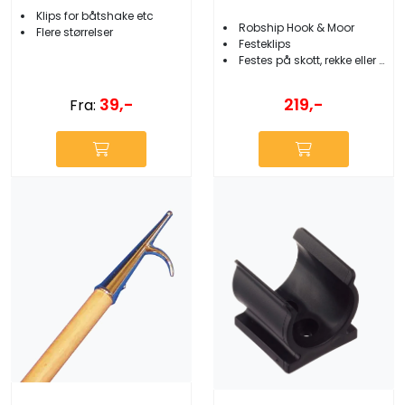
Klips for båtshake etc
Robship Hook & Moor
Flere størrelser
Festeklips
Festes på skott, rekke eller wire
39,-
219,-
Fra: