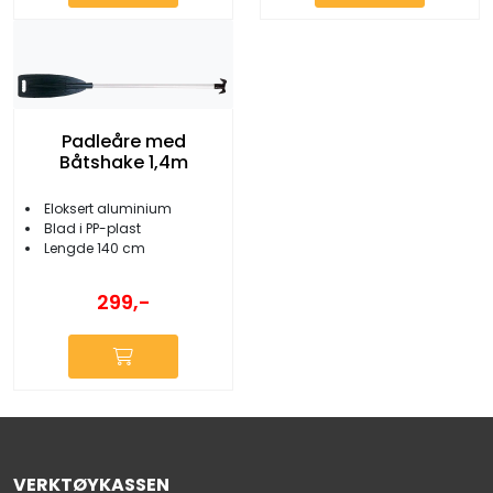
Padleåre med
Båtshake 1,4m
Eloksert aluminium
Blad i PP-plast
Lengde 140 cm
299,-
VERKTØYKASSEN