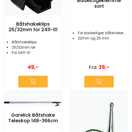
Badestigeklemme
sort
Båtshakeklips
25/32mm for 2411-01
For badestiger, båtshaker etc.
22mm og 25 mm
Båtshakeklips
25/32mm rør
For 2411-01
49,-
39,-
Fra:
Garelick Båtshake
Teleskop 148-366cm