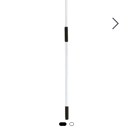
Fortøyning
Fritid/Sikkerhet
Båtpleie/Opplag
Seil
Outlet
Kampanje