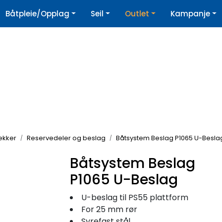
|
Båtpleie/Opplag
Seil
Outlet
Kampanje
øpshjelp
Nyhetsbrev
rekker
Reservedeler og beslag
Båtsystem Beslag P1065 U-Besla
Båtsystem Beslag
P1065 U-Beslag
U-beslag til PS55 plattform
For 25 mm rør
Syrefast stål