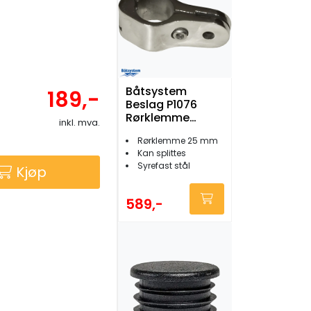
Båtsystem
189,-
Beslag P1076
Rørklemme
inkl. mva.
25mm
Rørklemme 25 mm
Kan splittes
Syrefast stål
Kjøp
589,-