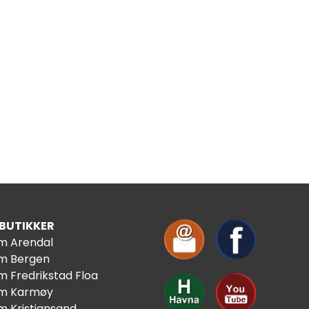
 BUTIKKER
im Arendal
im Bergen
m Fredrikstad Floa
im Karmøy
m Kristiansand