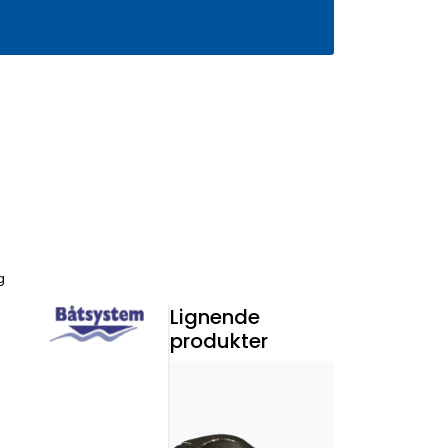
0
Infosenter
Favoritter
Logg inn
g
Lignende
produkter