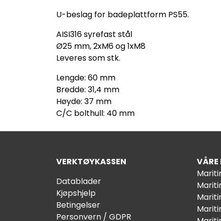
U-beslag for badeplattform PS55.
AISI316 syrefast stål
Ø25 mm, 2xM6 og 1xM8
Leveres som stk.
Lengde: 60 mm
Bredde: 31,4 mm
Høyde: 37 mm
C/C bolthull: 40 mm
VERKTØYKASSEN
VÅRE
Marit
Datablader
Marit
Kjøpshjelp
Mariti
Betingelser
Marit
Personvern / GDPR
Mariti