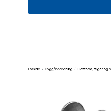
Skip to main content
|
|
Våre butikker
Kontakt oss
Kj
Forside
Bygg/Innredning
Plattform, stiger og 