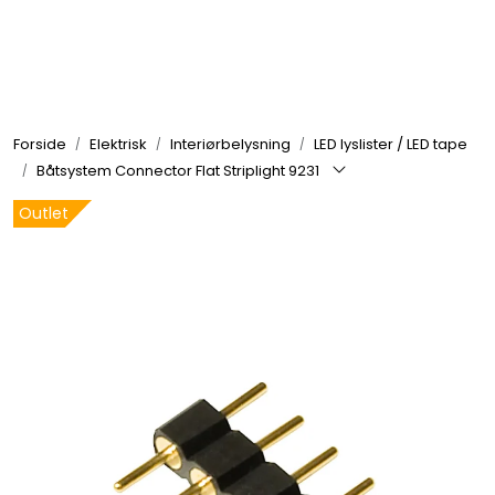
Skip to main content
Elektronikk
Forside
Elektrisk
Interiørbelysning
LED lyslister / LED tape
Elektrisk
Båtsystem Connector Flat Striplight 9231
Outlet
Bygg/Innredning
Komfort
VVS
Motor/Styring