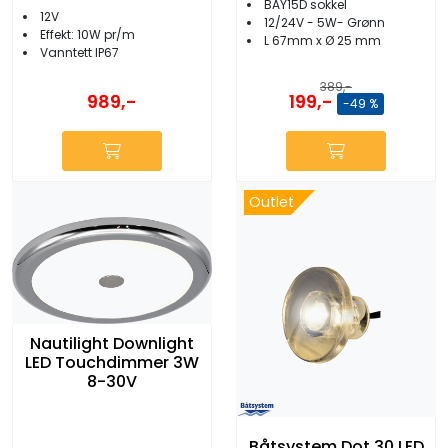
BAY15D sokkel
12V
12/24V - 5W- Grønn
Effekt: 10W pr/m
L 67mm x Ø 25 mm
Vanntett IP67
389,-
199,-
989,-
-49 %
Outlet
Nautilight Downlight
LED Touchdimmer 3W
8-30V
Båtsystem Dot 30 LED