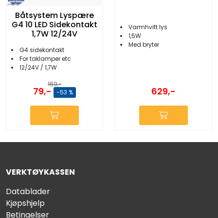
Båtsystem Lyspære
G4 10 LED Sidekontakt
Varmhvitt lys
1,7W 12/24V
1,5W
Med bryter
G4 sidekontakt
For taklamper etc
12/24V / 1,7W
169,-
629,-
79,-
-53 %
VERKTØYKASSEN
Datablader
Kjøpshjelp
Betingelser