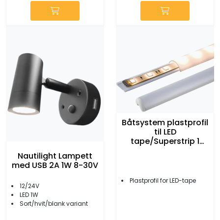
Båtsystem plastprofil
til LED
tape/Superstrip 1
meter
Nautilight Lampett
med USB 2A 1W 8-30V
Plastprofil for LED-tape
12/24V
LED 1W
Sort/hvit/blank variant