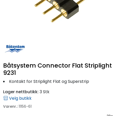
Fortøyning
Fritid/Sikkerhet
Båtpleie/Opplag
Seil
Outlet
Båtsystem Connector Flat Striplight
9231
Kampanje
Kontakt for Striplight Flat og Superstrip
Lager nettbutikk:
3 Stk
Velg butikk
Varenr.:
11156-61
29,-