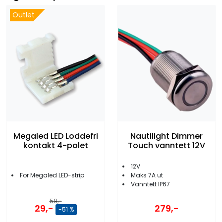
Outlet
Megaled LED Loddefri
Nautilight Dimmer
kontakt 4-polet
Touch vanntett 12V
12V
For Megaled LED-strip
Maks 7A ut
Vanntett IP67
59,-
29,-
279,-
-51 %