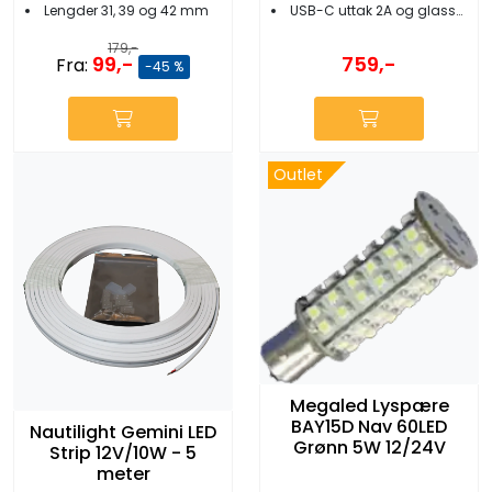
Lengder 31, 39 og 42 mm
USB-C uttak 2A og glasskjerm
179,-
99,-
759,-
Fra:
-45 %
Outlet
Megaled Lyspære
BAY15D Nav 60LED
Nautilight Gemini LED
Grønn 5W 12/24V
Strip 12V/10W - 5
meter