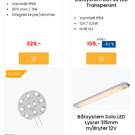
Vanntett IP66
Transperant
Ø70 mm / 3W
Integrert bryter/dimmer
Vanntett IP66
12V / 0,5W
Hvitt lys
229,-
329,-
109,-
-52 %
Outlet
Båtsystem Solo LED
Lysrør 315mm
m/Bryter 12V