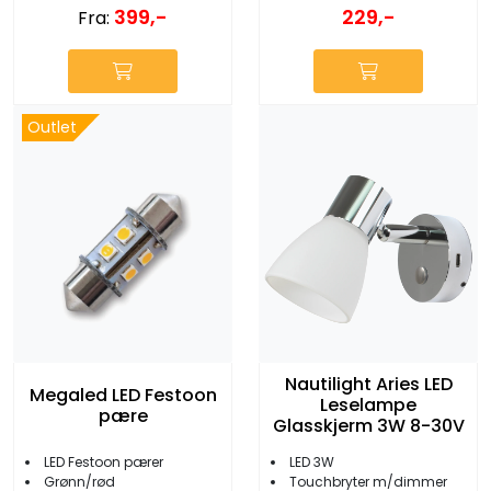
399,-
229,-
Fra:
Outlet
Nautilight Aries LED
Megaled LED Festoon
Leselampe
pære
Glasskjerm 3W 8-30V
LED Festoon pærer
LED 3W
Grønn/rød
Touchbryter m/dimmer