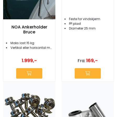
Feste for vindskjerm
PP plast
NOA Ankerholder
Diameter 25 mm
Bruce
Maks last 15 kg
Vertikal eller horisontal montering
1.999,-
169,-
Fra: