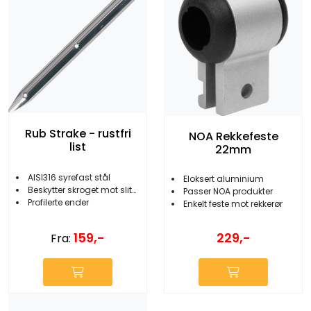
Rub Strake - rustfri
NOA Rekkefeste
list
22mm
AISI316 syrefast stål
Eloksert aluminium
Beskytter skroget mot slitasje
Passer NOA produkter
Profilerte ender
Enkelt feste mot rekkerør
159,-
229,-
Fra: