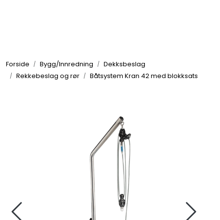
Skip to main content
Elektronikk
Forside
Bygg/Innredning
Dekksbeslag
Elektrisk
Rekkebeslag og rør
Båtsystem Kran 42 med blokksats
Bygg/Innredning
Komfort
VVS
Motor/Styring