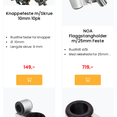
Knappefeste m/Skrue
10mm 10pk
NOA
Flaggstangholder
Rustfrie fester for knapper
m/25mm Feste
Ø: 10mm
Lengde skrue: 9 mm
Rustfritt stål
Med rekkefeste for 25mm rør
149,-
719,-