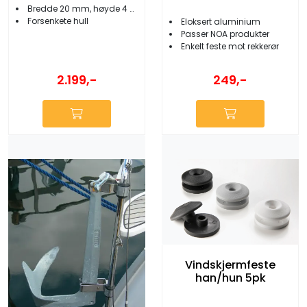
Bredde 20 mm, høyde 4 mm
Forsenkete hull
Eloksert aluminium
Passer NOA produkter
Enkelt feste mot rekkerør
2.199,-
249,-
Vindskjermfeste
han/hun 5pk