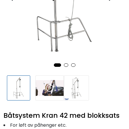
Fortøyning
Fritid/Sikkerhet
Båtpleie/Opplag
Seil
Outlet
Kampanje
Båtsystem Kran 42 med blokksats
For løft av påhenger etc.