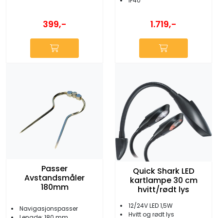
IP40
399,-
1.719,-
Passer
Quick Shark LED
Avstandsmåler
kartlampe 30 cm
180mm
hvitt/rødt lys
12/24V LED 1,5W
Navigasjonspasser
Hvitt og rødt lys
Lengde: 180 mm