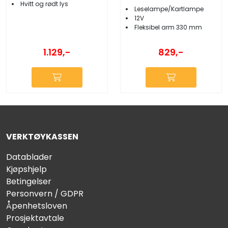
Hvitt og rødt lys
Leselampe/Kartlampe
12V
Fleksibel arm 330 mm
1.129,-
829,-
VERKTØYKASSEN
Datablader
Kjøpshjelp
Betingelser
Personvern / GDPR
Åpenhetsloven
Prosjektavtale