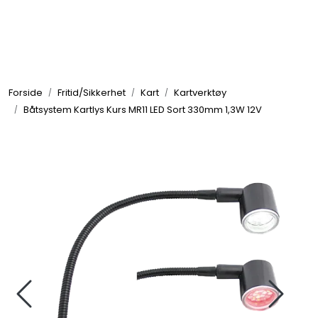
Skip to main content
Elektronikk
Forside
Fritid/Sikkerhet
Kart
Kartverktøy
Elektrisk
Båtsystem Kartlys Kurs MR11 LED Sort 330mm 1,3W 12V
Bygg/Innredning
Komfort
VVS
Motor/Styring