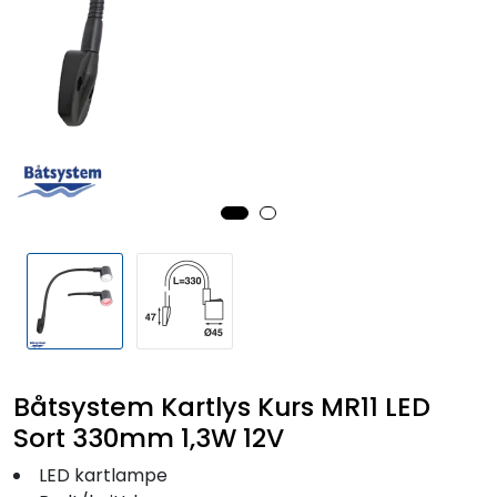
Fortøyning
Fritid/Sikkerhet
Båtpleie/Opplag
Seil
Outlet
Kampanje
Båtsystem Kartlys Kurs MR11 LED
Sort 330mm 1,3W 12V
LED kartlampe