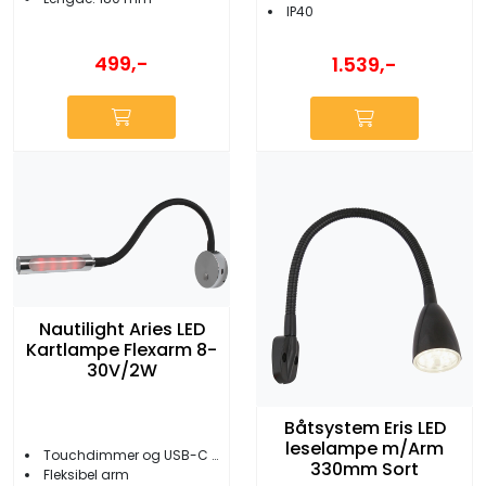
IP40
499,-
1.539,-
Nautilight Aries LED
Kartlampe Flexarm 8-
30V/2W
Båtsystem Eris LED
leselampe m/Arm
Touchdimmer og USB-C uttak 2A
330mm Sort
Fleksibel arm