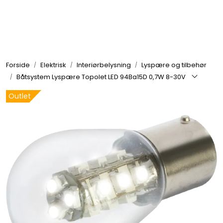
Skip to main content
Elektronikk
Forside
Elektrisk
Interiørbelysning
Lyspære og tilbehør
Elektrisk
Båtsystem Lyspære Topolet LED 94Ba15D 0,7W 8-30V
Outlet
Bygg/Innredning
Komfort
VVS
Motor/Styring