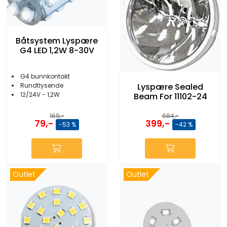
Båtsystem Lyspære
G4 LED 1,2W 8-30V
G4 bunnkontakt
Rundtlysende
Lyspære Sealed
12/24V - 1,2W
Beam For 11102-24
169,-
684,-
79,-
399,-
-53 %
-42 %
Outlet
Outlet