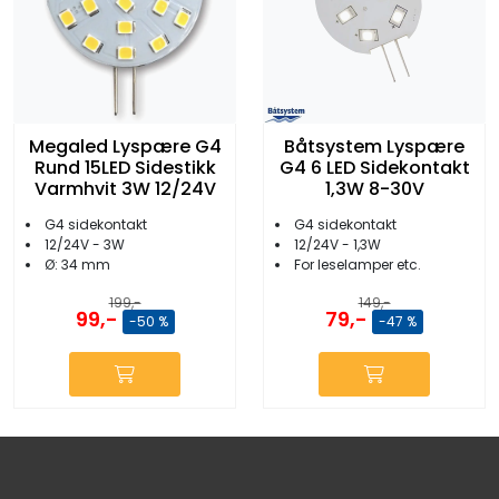
Megaled Lyspære G4
Båtsystem Lyspære
Rund 15LED Sidestikk
G4 6 LED Sidekontakt
Varmhvit 3W 12/24V
1,3W 8-30V
G4 sidekontakt
G4 sidekontakt
12/24V - 3W
12/24V - 1,3W
Ø: 34 mm
For leselamper etc.
199,-
149,-
99,-
79,-
-50 %
-47 %