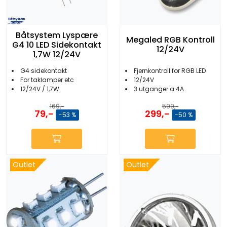
Båtsystem Lyspære
Megaled RGB Kontroll
G4 10 LED Sidekontakt
12/24V
1,7W 12/24V
G4 sidekontakt
Fjernkontroll for RGB LED
For taklamper etc
12/24V
12/24V / 1,7W
3 utganger a 4A
169,-
599,-
79,-
299,-
-53 %
-50 %
Outlet
Outlet