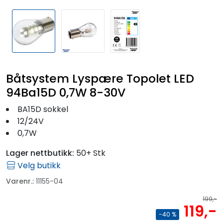
Båtsystem Lyspære Topolet LED
94Ba15D 0,7W 8-30V
BA15D sokkel
12/24V
0,7W
Lager nettbutikk:
50+ Stk
Velg butikk
Varenr.:
11155-04
199,-
119,-
-40 %