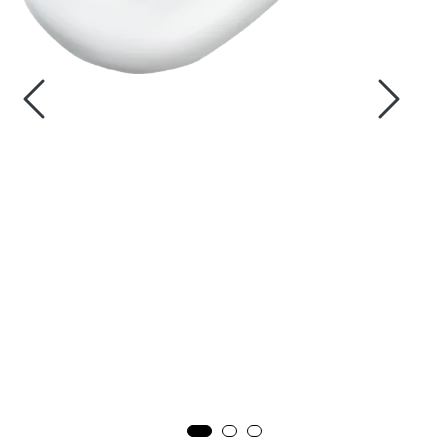
Fortøyning
Fritid/Sikkerhet
Båtpleie/Opplag
Seil
Outlet
Kampanje