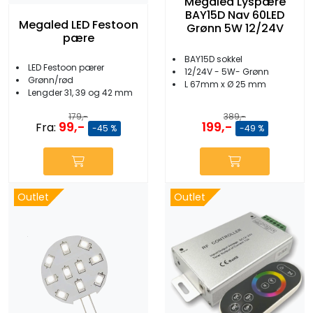
Megaled Lyspære
BAY15D Nav 60LED
Megaled LED Festoon
Grønn 5W 12/24V
pære
BAY15D sokkel
LED Festoon pærer
12/24V - 5W- Grønn
Grønn/rød
L 67mm x Ø 25 mm
Lengder 31, 39 og 42 mm
389,-
179,-
199,-
99,-
Fra:
-49 %
-45 %
Outlet
Outlet