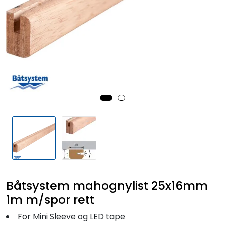
Fortøyning
Fritid/Sikkerhet
Båtpleie/Opplag
Seil
Outlet
Kampanje
Båtsystem mahognylist 25x16mm
1m m/spor rett
For Mini Sleeve og LED tape