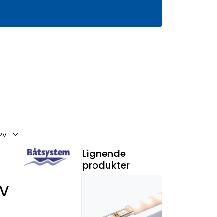
0
Infosenter
Favoritter
Logg inn
12V
Lignende
produkter
2V