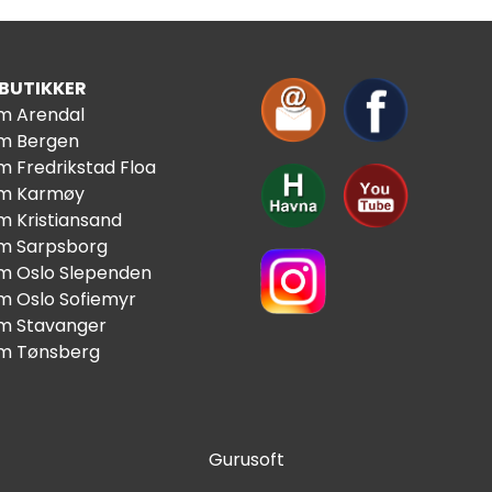
 BUTIKKER
im Arendal
im Bergen
m Fredrikstad Floa
im Karmøy
m Kristiansand
im Sarpsborg
im Oslo Slependen
im Oslo Sofiemyr
im Stavanger
im Tønsberg
Gurusoft