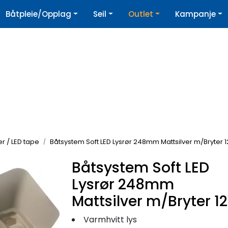
|
Båtpleie/Opplag
Seil
Outlet
Kampanje
øpshjelp
Nyhetsbrev
ter / LED tape
Båtsystem Soft LED Lysrør 248mm Mattsilver m/Bryter 
Båtsystem Soft LED
Lysrør 248mm
Mattsilver m/Bryter 1
Varmhvitt lys