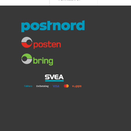
989,-
Båtsystem
Striplight LED
300mm
m/Kaldhvit Lys
Selvklebende
0,9W 12V
Kaldhvitt lys 12V/0,9W
Dimbar