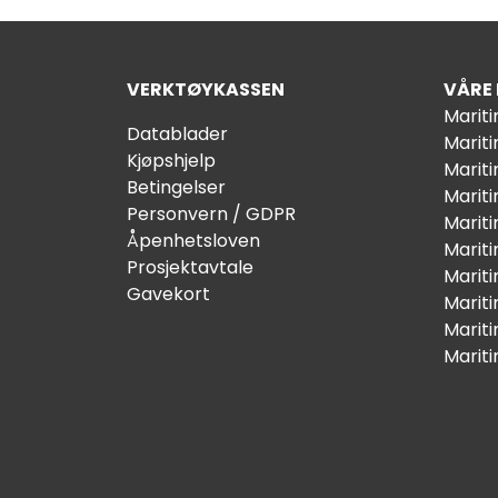
VERKTØYKASSEN
VÅRE
Marit
Datablader
Marit
Kjøpshjelp
Mariti
Betingelser
Marit
Personvern / GDPR
Mariti
Åpenhetsloven
Marit
Prosjektavtale
Marit
Gavekort
Marit
Marit
Marit