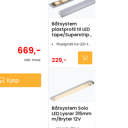
Båtsystem
plastprofil til LED
tape/Superstrip 1
meter
Plastprofil for LED-tape
669,-
229,-
inkl. mva.
Kjøp
Båtsystem Solo
LED Lysrør 315mm
m/Bryter 12V