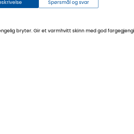
eskrivelse
Spørsmål og svar
jengelig bryter. Gir et varmhvitt skinn med god fargegjeng