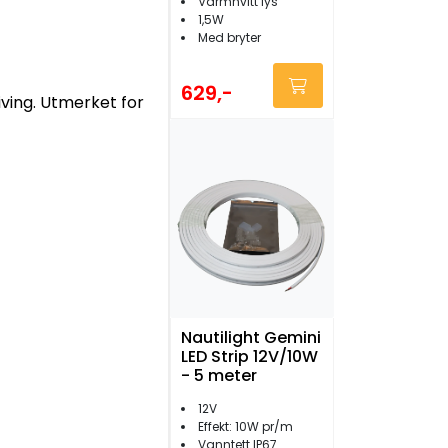
Varmhvitt lys
1,5W
Med bryter
629,-
iving. Utmerket for
Nautilight Gemini
LED Strip 12V/10W
- 5 meter
12V
Effekt: 10W pr/m
Vanntett IP67