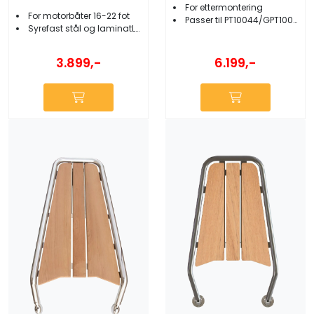
For ettermontering
For motorbåter 16-22 fot
Passer til PT10044/GPT10044/GPT14042
Syrefast stål og laminatLxB 400x380 mm
3.899,-
6.199,-