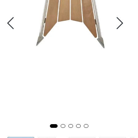
Fortøyning
Fritid/Sikkerhet
Båtpleie/Opplag
Seil
Outlet
Kampanje