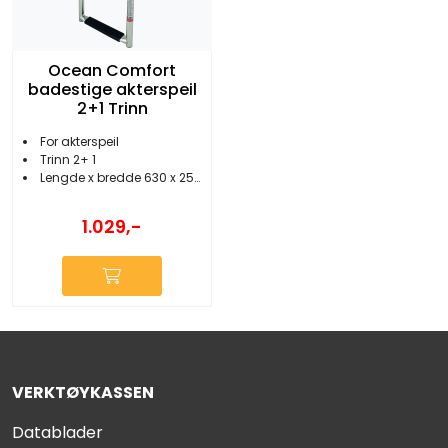
Ocean Comfort
badestige akterspeil
2+1 Trinn
For akterspeil
Trinn 2+ 1
Lengde x bredde 630 x 250 mm
1.029,-
VERKTØYKASSEN
Datablader