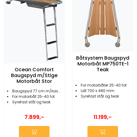
Båtsystem Baugspyd
Motorbåt MP750TE-1
Ocean Comfort
Teak
Baugspyd m/Stige
Motorbåt Stor
For motorbåter 25-40 fot
LxB 700 x 480 mm
Baugspyd 77 cm m/kassettstige
Syrefast stål og teak
For motorbåt 25-40 fot
Syrefast stål og teak
11.199,-
7.899,-