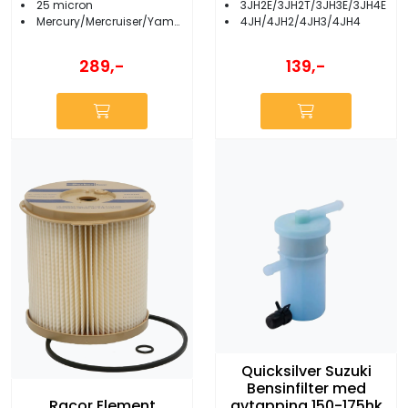
25 micron
3JH2E/3JH2T/3JH3E/3JH4E
Mercury/Mercruiser/Yamaha/Suzuki
4JH/4JH2/4JH3/4JH4
289,-
139,-
Quicksilver Suzuki
Bensinfilter med
avtapping 150-175hk
Racor Element