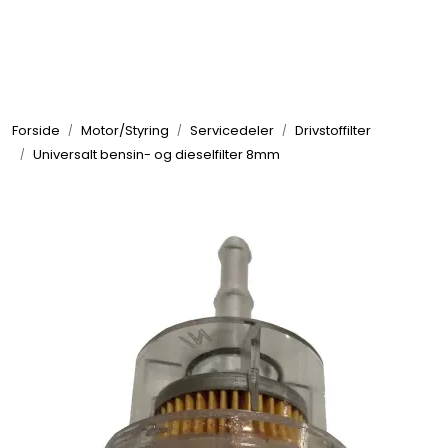
Skip to main content
Elektronikk
Forside
Motor/Styring
Servicedeler
Drivstoffilter
Elektrisk
Universalt bensin- og dieselfilter 8mm
Bygg/Innredning
Komfort
VVS
Motor/Styring