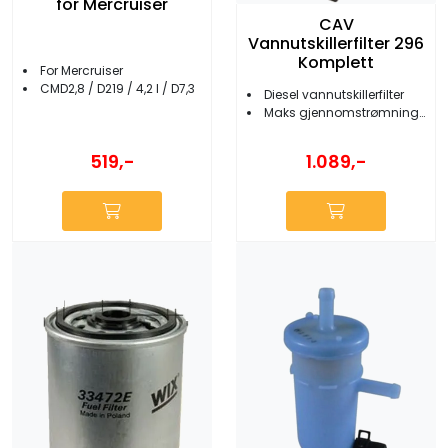
for Mercruiser
CAV
Vannutskillerfilter 296
Komplett
For Mercruiser
CMD2,8 / D219 / 4,2 l / D7,3
Diesel vannutskillerfilter
Maks gjennomstrømning 45 l/t
519,-
1.089,-