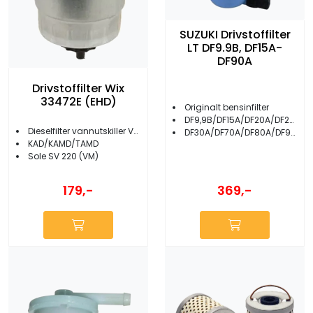
SUZUKI Drivstoffilter
LT DF9.9B, DF15A-
DF90A
Drivstoffilter Wix
33472E (EHD)
Originalt bensinfilter
DF9,9B/DF15A/DF20A/DF25A
Dieselfilter vannutskiller Volvo Penta
DF30A/DF70A/DF80A/DF90A
KAD/KAMD/TAMD
Sole SV 220 (VM)
179,-
369,-