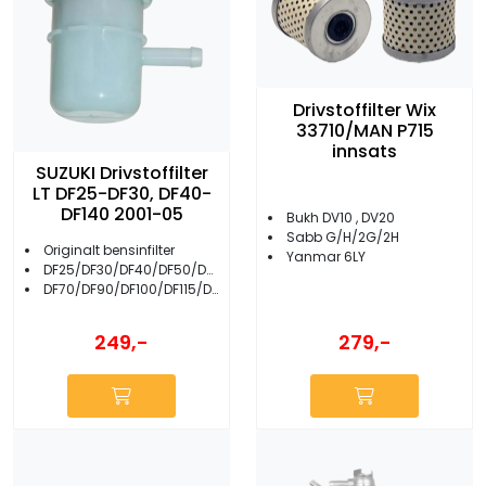
Drivstoffilter Wix
33710/MAN P715
innsats
SUZUKI Drivstoffilter
LT DF25-DF30, DF40-
DF140 2001-05
Bukh DV10 , DV20
Sabb G/H/2G/2H
Originalt bensinfilter
Yanmar 6LY
DF25/DF30/DF40/DF50/DF60
DF70/DF90/DF100/DF115/DF140
249,-
279,-