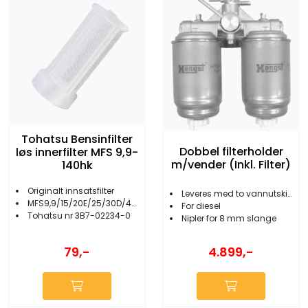
Tohatsu Bensinfilter
Dobbel filterholder
løs innerfilter MFS 9,9-
m/vender (Inkl. Filter)
140hk
Originalt innsatsfilter
Leveres med to vannutskillerfilter
MFS9,9/15/20E/25/30D/40/50/60A/75-140A
For diesel
Tohatsu nr 3B7-02234-0
Nipler for 8 mm slange
79,-
4.899,-