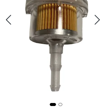
Fortøyning
Fritid/Sikkerhet
Båtpleie/Opplag
Seil
Outlet
Kampanje