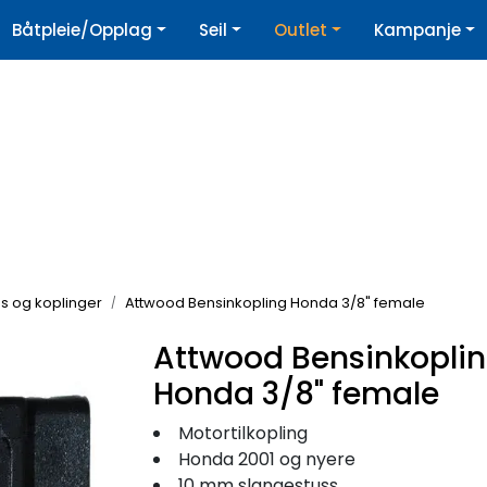
|
Båtpleie/Opplag
Seil
Outlet
Kampanje
øpshjelp
Nyhetsbrev
ngs og koplinger
Attwood Bensinkopling Honda 3/8" female
Attwood Bensinkopli
Honda 3/8" female
Motortilkopling
Honda 2001 og nyere
10 mm slangestuss