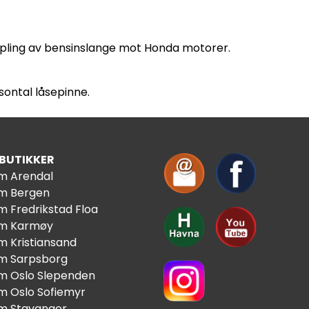
opling av bensinslange mot Honda motorer.
sontal låsepinne.
 BUTIKKER
im Arendal
im Bergen
m Fredrikstad Floa
im Karmøy
m Kristiansand
im Sarpsborg
im Oslo Slependen
im Oslo Sofiemyr
im Stavanger