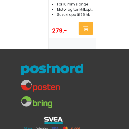
<75hk
For 10 mm slange
Motor og tanktilkopling
Suzuki opp til 75 hk
279,-
Attwood
Bensinkopling
Johnson/Evinrud
e 3/8" female
Johnson/Evinrude