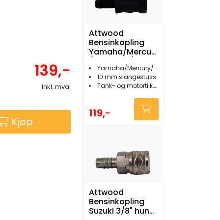
Attwood
Bensinkopling
Yamaha/Mercury
/Mariner 3/8"
139,-
Yamaha/Mercury/Mariner/Honda
female
10 mm slangestuss
Tank- og motortilkopling
inkl. mva.
119,-
Kjøp
Attwood
Bensinkopling
Suzuki 3/8" hun