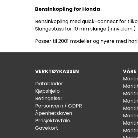
Bensinkopling for Honda
Bensinkopling med quick-connect for tilk
Slangestuss for 10 mm slange (innv.diam.)
Passer til 2001 modeller og nyere med hori
VERKTØYKASSEN
VÅRE
Marit
Datablader
Marit
Kjøpshjelp
Mariti
Betingelser
Marit
Personvern / GDPR
Mariti
Åpenhetsloven
Marit
Prosjektavtale
Marit
Gavekort
Marit
Marit