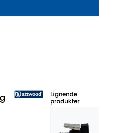
0
Infosenter
Favoritter
Logg inn
Lignende
ng
produkter