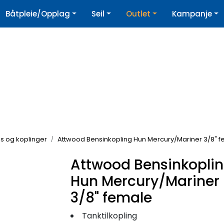
|
Båtpleie/Opplag
Seil
Outlet
Kampanje
øpshjelp
Nyhetsbrev
ngs og koplinger
Attwood Bensinkopling Hun Mercury/Mariner 3/8" 
Attwood Bensinkopli
Hun Mercury/Mariner
3/8" female
Tanktilkopling