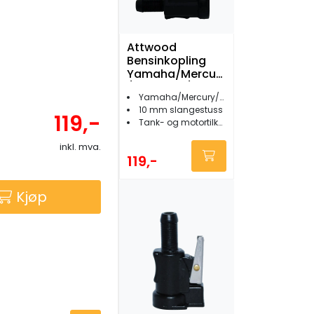
Attwood
Bensinkopling
Yamaha/Mercury
/Mariner 3/8"
Yamaha/Mercury/Mariner/Honda
female
10 mm slangestuss
119,-
Tank- og motortilkopling
inkl. mva.
119,-
Kjøp