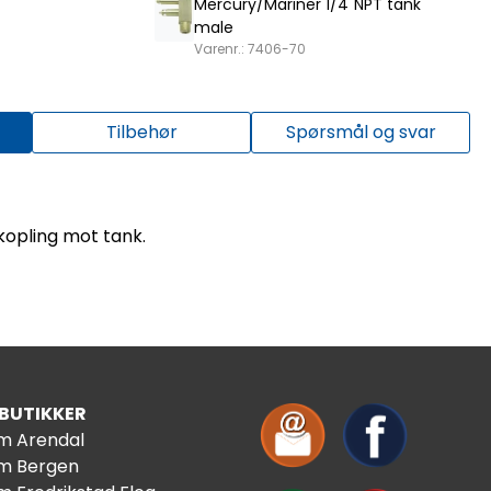
Mercury/Mariner 1/4"NPT tank
male
Varenr.: 7406-70
Tilbehør
Spørsmål og svar
kopling mot tank.
 BUTIKKER
im Arendal
im Bergen