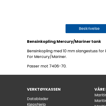
Beskrivelse
Bensinkopling Mercury/Mariner tank
Bensinkopling med 10 mm slangestuss for 
For Mercury/Mariner.
Passer mot 7406-70.
VERKTØYKASSEN
VÅRE
Marit
Datablader
Marit
Kjøpshjelp