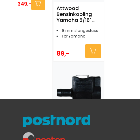
349,-
Attwood
Bensinkopling
Yamaha 5/16"
female
8 mm slangestuss
For Yamaha
89,-
Attwood
Bensinkopling
Honda 3/8"
female
Motortilkopling
Honda 2001 og nyere