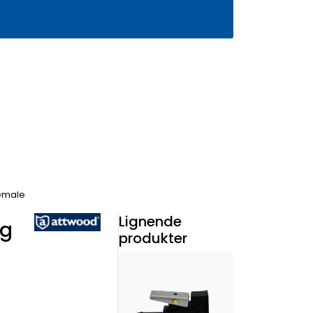
0
Infosenter
Favoritter
Logg inn
female
Lignende
ng
produkter